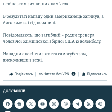
пекінських визначних пам’яток.
МУЛЬТИМЕДІА
ФОТО
В результаті нападу один американець загинув, а
СПЕЦПРОЄКТИ
його колега і гід поранені.
ПОДКАСТИ
Повідомляють, що загиблий – родич тренера
чоловічої олімпійської збірної США із волейболу.
КРИМ РЕАЛІЇ
РУС
Нападник покінчив життя самогубством,
вискочивши з вежі.
УКР
КТАТ
Поділитись
Читати без VPN
Підписатись
ДОЛУЧАЙСЯ!
ДОЛУЧАЙСЯ!