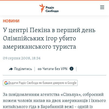
Доступність
посилання
Перейти
НОВИНИ
до
РАДІО СВОБОДА – 70 РОКІВ
У центрі Пекіна в перший день
основного
ВСЕ ЗА ДОБУ
матеріалу
Олімпійських ігор убито
СТАТТІ
Перейти
американського туриста
до
ВІЙНА
ПОЛІТИКА
основної
09 серпня 2008, 18:34
РОСІЙСЬКА «ФІЛЬТРАЦІЯ»
ЕКОНОМІКА
навігації
Перейти
Поділитись
Читати без VPN
ДОНБАС.РЕАЛІЇ
СУСПІЛЬСТВО
до
КРИМ.РЕАЛІЇ
КУЛЬТУРА
пошуку
Додати Радіо Свобода як бажане джерело в Google
ТИ ЯК?
СПОРТ
За повідомленням агентства «Сіньхуа», озброєний
СХЕМИ
УКРАЇНА
ножем чоловік напав на двох американців і їхнього
КИТАЙ.ВИКЛИКИ
СВІТ
китайського гіда в Барабанній вежі – одній із