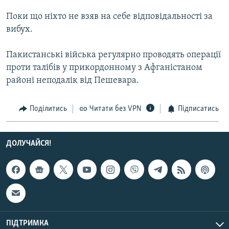
МУЛЬТИМЕДІА
Поки що ніхто не взяв на себе відповідальності за
ФОТО
вибух.
СПЕЦПРОЄКТИ
Пакистанські війська регулярно проводять операції
ПОДКАСТИ
проти талібів у прикордонному з Афганістаном
районі неподалік від Пешевара.
КРИМ РЕАЛІЇ
РУС
Поділитись
Читати без VPN
Підписатись
УКР
КТАТ
ДОЛУЧАЙСЯ!
ДОЛУЧАЙСЯ!
ПІДТРИМКА