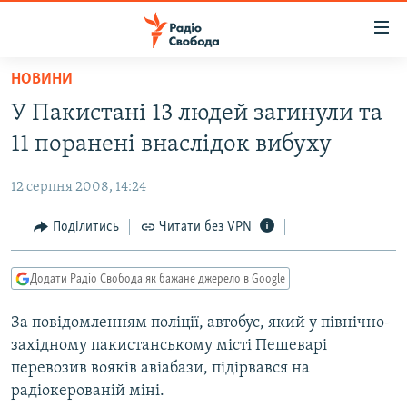
Доступність
посилання
Перейти
НОВИНИ
до
РАДІО СВОБОДА – 70 РОКІВ
У Пакистані 13 людей загинули та
основного
ВСЕ ЗА ДОБУ
матеріалу
11 поранені внаслідок вибуху
СТАТТІ
Перейти
до
12 серпня 2008, 14:24
ВІЙНА
ПОЛІТИКА
основної
РОСІЙСЬКА «ФІЛЬТРАЦІЯ»
Поділитись
Читати без VPN
ЕКОНОМІКА
навігації
Перейти
ДОНБАС.РЕАЛІЇ
СУСПІЛЬСТВО
до
Додати Радіо Свобода як бажане джерело в Google
КРИМ.РЕАЛІЇ
КУЛЬТУРА
пошуку
За повідомленням поліції, автобус, який у північно-
ТИ ЯК?
СПОРТ
західному пакистанському місті Пешеварі
СХЕМИ
УКРАЇНА
перевозив вояків авіабази, підірвався на
радіокерованій міні.
КИТАЙ.ВИКЛИКИ
СВІТ