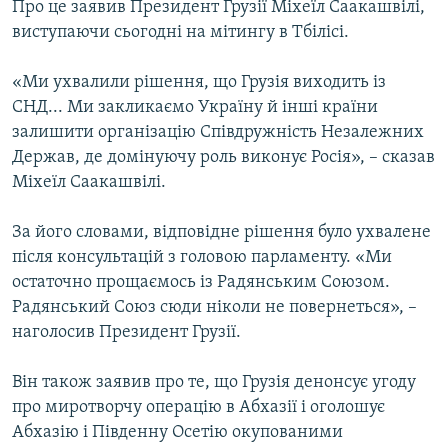
Про це заявив Президент Грузії Міхеїл Саакашвілі,
КИТАЙ.ВИКЛИКИ
виступаючи сьогодні на мітингу в Тбілісі.
МУЛЬТИМЕДІА
«Ми ухвалили рішення, що Грузія виходить із
ФОТО
СНД... Ми закликаємо Україну й інші країни
СПЕЦПРОЄКТИ
залишити організацію Співдружність Незалежних
Держав, де домінуючу роль виконує Росія», – сказав
ПОДКАСТИ
Міхеїл Саакашвілі.
КРИМ РЕАЛІЇ
За його словами, відповідне рішення було ухвалене
РУС
після консультацій з головою парламенту. «Ми
УКР
остаточно прощаємось із Радянським Союзом.
Радянський Союз сюди ніколи не повернеться», –
КТАТ
наголосив Президент Грузії.
ДОЛУЧАЙСЯ!
Він також заявив про те, що Грузія денонсує угоду
про миротворчу операцію в Абхазії і оголошує
Абхазію і Південну Осетію окупованими