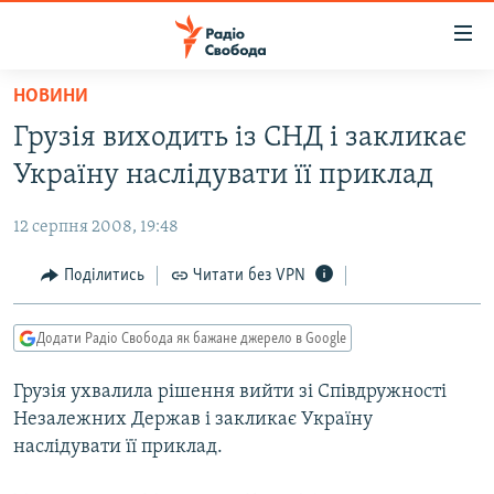
Доступність
посилання
Перейти
НОВИНИ
до
РАДІО СВОБОДА – 70 РОКІВ
Грузія виходить із СНД і закликає
основного
ВСЕ ЗА ДОБУ
матеріалу
Україну наслідувати її приклад
СТАТТІ
Перейти
до
12 серпня 2008, 19:48
ВІЙНА
ПОЛІТИКА
основної
РОСІЙСЬКА «ФІЛЬТРАЦІЯ»
Поділитись
Читати без VPN
ЕКОНОМІКА
навігації
Перейти
ДОНБАС.РЕАЛІЇ
СУСПІЛЬСТВО
до
Додати Радіо Свобода як бажане джерело в Google
КРИМ.РЕАЛІЇ
КУЛЬТУРА
пошуку
Грузія ухвалила рішення вийти зі Співдружності
ТИ ЯК?
СПОРТ
Незалежних Держав і закликає Україну
СХЕМИ
УКРАЇНА
наслідувати її приклад.
ПРИАЗОВ’Я
СВІТ