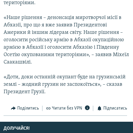
територіями.
Усі сайти RFE/RL
«Наше рішення – денонсація миротворчої місії в
Абхазії, про що я вже заявив Президентові
Америки й іншим лідерам світу. Наше рішення –
оголосити російську армію в Абхазії окупаційною
армією в Абхазії і оголосити Абхазію і Південну
Осетію окупованими територіями», – заявив Міхеїл
Саакашвілі.
«Доти, доки останній окупант буде на грузинській
землі – жодний грузин не заспокоїться», – сказав
Президент Грузії.
Поділитись
Читати без VPN
Підписатись
ДОЛУЧАЙСЯ!