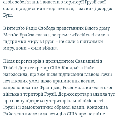
своїх зобов’язань і вивести з території Грузії свої
сили, що здійснили вторгнення», – заявив Джордж
Буш.
В інтерв’ю Радіо Свобода представник Білого дому
Меть’ю Брайза сказав, зокрема: «Російські сили з
підтримки миру в Грузії – не сили з підтримки
миру, вони – сили війни».
Після переговорів з президентом Саакашвілі в
Тбілісі Держсекретар США Кондоліза Райс
наголосила, що вже після підписання главою Грузії
початкових умов щодо припинення вогню,
запропонованих Францією, Росія мала вивести свої
війська з території Грузії. Держсекретар заявила тут
про повну підтримку територіальної цілісності
Грузії і її демократично обраної влади. Кондоліза
Райс ясно висловила позицію США про негайне