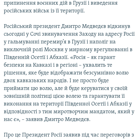
припинення воєнних дій в Грузії і виведення
російських військ із її території.
Російський президент Дмитро Медведєв відкинув
сьогодні у Сочі звинувачення Заходу на адресу Росії
у гальмуванні перемир’я в Грузії і наполіг на
виключній ролі Москви у мирному врегулюванні в
Південній Осетії і Абхазії. «Росія – як гарант
безпеки на Кавказі і в регіоні – ухвалить те
рішення, яке буде відображати безсумнівно волю
двох кавказьких народів. І не просто буде
приймати цю волю, але й буде керуватися у своїй
зовнішній політиці цією волею та гарантувати її
виконання на території Південної Осетії і Абхазії у
відповідності з тим миротворчим мандатом, який у
нас є», – заявив Дмитро Медведєв.
Про це Президент Росії заявив під час переговорів з