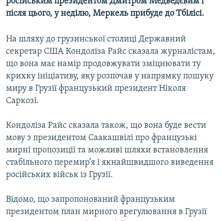
російським президентом Дмитром Медведєвим і
після цього, у неділю, Меркель прибуде до Тбілісі.
Усі сайти RFE/RL
На шляху до грузинської столиці Державний
секретар США Кондоліза Райс сказала журналістам,
що вона має намір продовжувати зміцнювати ту
крихку ініціативу, яку розпочав у напрямку пошуку
миру в Грузії французький президент Ніколя
Саркозі.
Кондоліза Райс сказала також, що вона буде вести
мову з президентом Саакашвілі про французькі
мирні пропозиції та можливі шляхи встановлення
стабільного перемир’я і якнайшвидшого виведення
російських військ із Грузії.
Відомо, що запропонований французьким
президентом план мирного врегулювання в Грузії