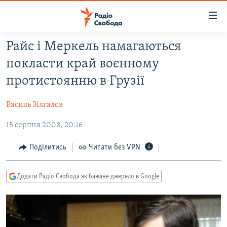
Доступність
посилання
Перейти
Райс і Меркель намагаються
до
РАДІО СВОБОДА – 70 РОКІВ
покласти край воєнному
основного
ВСЕ ЗА ДОБУ
матеріалу
протистоянню в Грузії
СТАТТІ
Перейти
до
Василь Зілгалов
ВІЙНА
ПОЛІТИКА
основної
15 серпня 2008, 20:16
РОСІЙСЬКА «ФІЛЬТРАЦІЯ»
ЕКОНОМІКА
навігації
Перейти
ДОНБАС.РЕАЛІЇ
СУСПІЛЬСТВО
Поділитись
Читати без VPN
до
КРИМ.РЕАЛІЇ
КУЛЬТУРА
пошуку
Додати Радіо Свобода як бажане джерело в Google
ТИ ЯК?
СПОРТ
СХЕМИ
УКРАЇНА
ПРИАЗОВ’Я
СВІТ