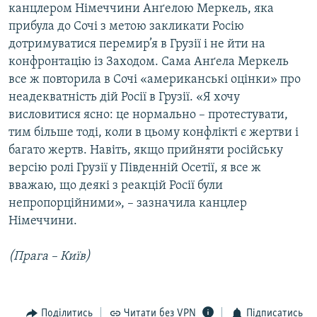
канцлером Німеччини Анґелою Меркель, яка
прибула до Сочі з метою закликати Росію
дотримуватися перемир’я в Грузії і не йти на
конфронтацію із Заходом. Сама Анґела Меркель
все ж повторила в Сочі «американські оцінки» про
неадекватність дій Росії в Грузії. «Я хочу
висловитися ясно: це нормально – протестувати,
тим більше тоді, коли в цьому конфлікті є жертви і
багато жертв. Навіть, якщо прийняти російську
версію ролі Грузії у Південній Осетії, я все ж
вважаю, що деякі з реакцій Росії були
непропорційними», – зазначила канцлер
Німеччини.
(Прага – Київ)
Поділитись
Читати без VPN
Підписатись