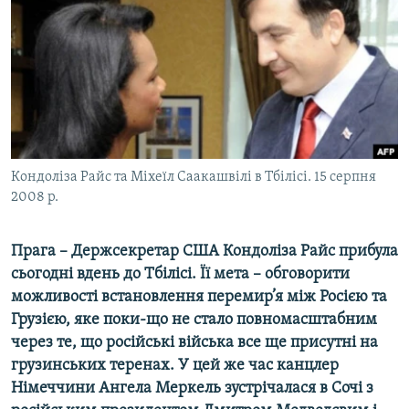
КИТАЙ.ВИКЛИКИ
МУЛЬТИМЕДІА
ФОТО
СПЕЦПРОЄКТИ
ПОДКАСТИ
Кондоліза Райс та Міхеїл Саакашвілі в Тбілісі. 15 серпня
КРИМ РЕАЛІЇ
2008 р.
РУС
Прага – Держсекретар США Кондоліза Райс прибула
УКР
сьогодні вдень до Тбілісі. Її мета – обговорити
КТАТ
можливості встановлення перемир’я між Росією та
Грузією, яке поки-що не стало повномасштабним
ДОЛУЧАЙСЯ!
через те, що російські війська все ще присутні на
грузинських теренах. У цей же час канцлер
Німеччини Ангела Меркель зустрічалася в Сочі з