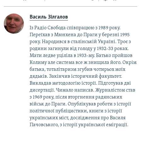
Василь Зілгалов
Із Радіо Свобода співпрацюю з 1989 року.
Переїхав з Мюнхена до Праги у березні 1995
року. Народився в сталінській Україні. Троє з
родини загинули від голоду у 1932-33 роках.
Мати ледве уціліла в 1933-му. Батько пройшов
Колиму але система все ж знищила його. Окрім
батька, тоталітаризм згубив чотирьох моїх
дядьків. Закінчив історичний факультет.
Викладав методологію історії. Підготував дві
дисертації. Чимало написав. Журналістом став
з 1969 року, після вторгнення радянських
військ до Праги. Опублікував роботи з історії
політичної публіцистики, книги з історії
українських міст, дослідження про Василя
Пачовського, з історії української еміграції.