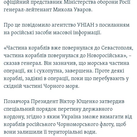
офіційний представник Міністерства оборони Росії
МУЛЬТИМЕДІА
генерал-лейтенант Микола Уваров.
ФОТО
Про це повідомило агентство УНІАН з посиланням
СПЕЦПРОЄКТИ
на російські засоби масової інформації.
ПОДКАСТИ
«Частина кораблів вже повернулася до Севастополя,
КРИМ РЕАЛІЇ
частина кораблів повернулася до Новоросійська», –
РУС
сказав генерал. Він зазначив, що морська частина
операції, як і сухопутна, завершена. Проте деякі
УКР
кораблі, задіяні в операції, поки що перебувають у
КТАТ
східній частині Чорного моря.
Позавчора Президент Віктор Ющенко затвердив
ДОЛУЧАЙСЯ!
спеціальний порядок перетину державного
кордону, згідно з яким Україна зможе вимагати від
кораблів російського Чорноморського флоту, щоб
вони залишили її територіальні води.