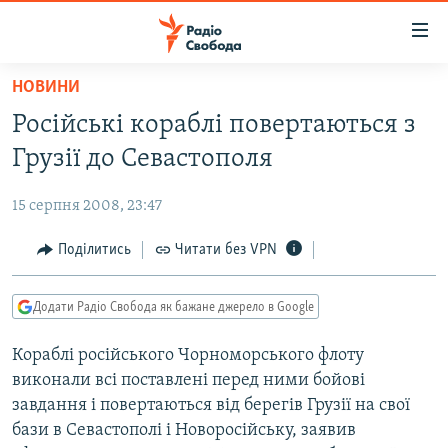
Доступність
посилання
Перейти
НОВИНИ
до
РАДІО СВОБОДА – 70 РОКІВ
Російські кораблі повертаються з
основного
ВСЕ ЗА ДОБУ
матеріалу
Грузії до Севастополя
СТАТТІ
Перейти
до
15 серпня 2008, 23:47
ВІЙНА
ПОЛІТИКА
основної
РОСІЙСЬКА «ФІЛЬТРАЦІЯ»
Поділитись
Читати без VPN
ЕКОНОМІКА
навігації
Перейти
ДОНБАС.РЕАЛІЇ
СУСПІЛЬСТВО
до
Додати Радіо Свобода як бажане джерело в Google
КРИМ.РЕАЛІЇ
КУЛЬТУРА
пошуку
Кораблі російського Чорноморського флоту
ТИ ЯК?
СПОРТ
виконали всі поставлені перед ними бойові
СХЕМИ
УКРАЇНА
завдання і повертаються від берегів Грузії на свої
бази в Севастополі і Новоросійську, заявив
КИТАЙ.ВИКЛИКИ
СВІТ