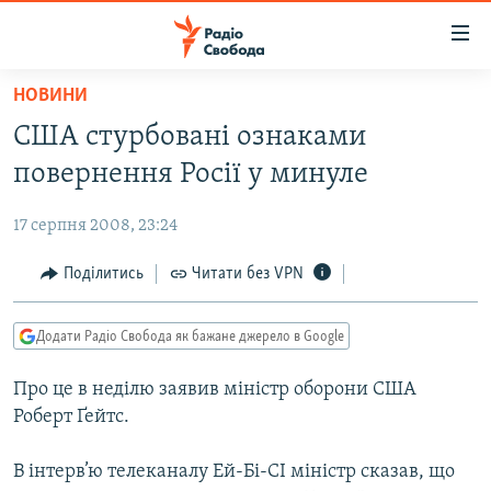
Доступність
посилання
Перейти
НОВИНИ
до
РАДІО СВОБОДА – 70 РОКІВ
США стурбовані ознаками
основного
ВСЕ ЗА ДОБУ
матеріалу
повернення Росії у минуле
СТАТТІ
Перейти
до
17 серпня 2008, 23:24
ВІЙНА
ПОЛІТИКА
основної
РОСІЙСЬКА «ФІЛЬТРАЦІЯ»
Поділитись
Читати без VPN
ЕКОНОМІКА
навігації
Перейти
ДОНБАС.РЕАЛІЇ
СУСПІЛЬСТВО
до
Додати Радіо Свобода як бажане джерело в Google
КРИМ.РЕАЛІЇ
КУЛЬТУРА
пошуку
Про це в неділю заявив міністр оборони США
ТИ ЯК?
СПОРТ
Роберт Ґейтс.
СХЕМИ
УКРАЇНА
В інтерв’ю телеканалу Ей-Бі-СІ міністр сказав, що
КИТАЙ.ВИКЛИКИ
СВІТ