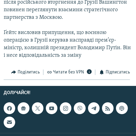
після російського вторгнення до Грузії Вашингтон
МУЛЬТИМЕДІА
повинен переглянути взаємини стратегічного
ФОТО
партнерства з Москвою.
СПЕЦПРОЄКТИ
Ґейтс висловив припущення, що воєнною
ПОДКАСТИ
операцією в Грузії керував насправді прем’єр-
міністр, колишній президент Володимир Путін. Він
КРИМ РЕАЛІЇ
і несе відповідальність за зміну
РУС
Поділитись
Читати без VPN
Підписатись
УКР
КТАТ
ДОЛУЧАЙСЯ!
ДОЛУЧАЙСЯ!