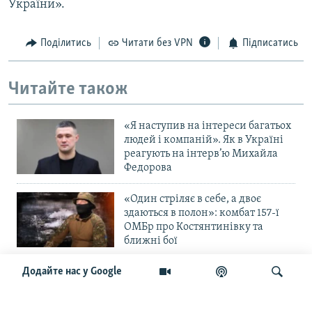
України».
Поділитись
Читати без VPN
Підписатись
Читайте також
«Я наступив на інтереси багатьох
людей і компаній». Як в Україні
реагують на інтерв’ю Михайла
Федорова
«Один стріляє в себе, а двоє
здаються в полон»: комбат 157-ї
ОМБр про Костянтинівку та
ближні бої
Додайте нас у Google
«Повільне прогризання». Армія
РФ готується до нового етапу
наступу на Слов’янськ та