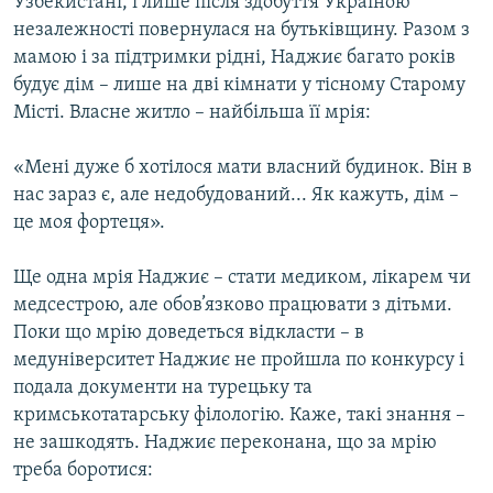
Узбекистані, і лише після здобуття Україною
незалежності повернулася на бутьківщину. Разом з
мамою і за підтримки рідні, Наджиє багато років
будує дім – лише на дві кімнати у тісному Старому
Місті. Власне житло – найбільша її мрія:
«Мені дуже б хотілося мати власний будинок. Він в
нас зараз є, але недобудований... Як кажуть, дім –
це моя фортеця».
Ще одна мрія Наджиє – стати медиком, лікарем чи
медсестрою, але обов’язково працювати з дітьми.
Поки що мрію доведеться відкласти – в
медуніверситет Наджиє не пройшла по конкурсу і
подала документи на турецьку та
кримськотатарську філологію. Каже, такі знання –
не зашкодять. Наджиє переконана, що за мрію
треба боротися: