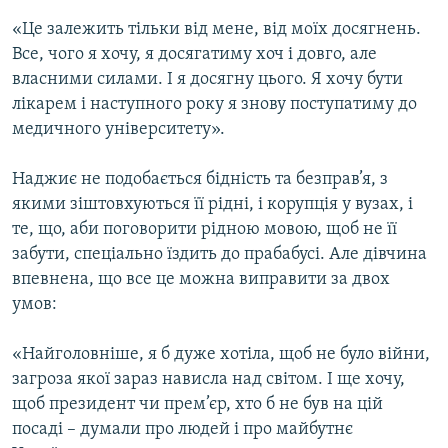
«Це залежить тільки від мене, від моїх досягнень.
Все, чого я хочу, я досягатиму хоч і довго, але
власними силами. І я досягну цього. Я хочу бути
лікарем і наступного року я знову поступатиму до
медичного університету».
Наджиє не подобається бідність та безправ’я, з
якими зіштовхуються її рідні, і корупція у вузах, і
те, що, аби поговорити рідною мовою, щоб не її
забути, спеціально їздить до прабабусі. Але дівчина
впевнена, що все це можна виправити за двох
умов:
«Найголовніше, я б дуже хотіла, щоб не було війни,
загроза якої зараз нависла над світом. І ще хочу,
щоб президент чи прем’єр, хто б не був на цій
посаді – думали про людей і про майбутнє