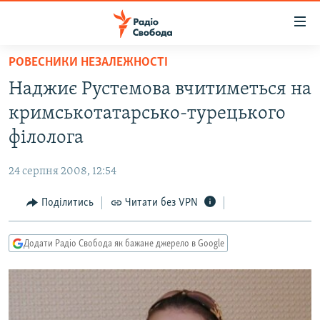
Доступність
посилання
Перейти
РОВЕСНИКИ НЕЗАЛЕЖНОСТІ
до
РАДІО СВОБОДА – 70 РОКІВ
Наджиє Рустемова вчитиметься на
основного
ВСЕ ЗА ДОБУ
матеріалу
кримськотатарсько-турецького
СТАТТІ
Перейти
філолога
до
ВІЙНА
ПОЛІТИКА
основної
24 серпня 2008, 12:54
РОСІЙСЬКА «ФІЛЬТРАЦІЯ»
ЕКОНОМІКА
навігації
Перейти
Поділитись
Читати без VPN
ДОНБАС.РЕАЛІЇ
СУСПІЛЬСТВО
до
КРИМ.РЕАЛІЇ
КУЛЬТУРА
пошуку
Додати Радіо Свобода як бажане джерело в Google
ТИ ЯК?
СПОРТ
СХЕМИ
УКРАЇНА
КИТАЙ.ВИКЛИКИ
СВІТ