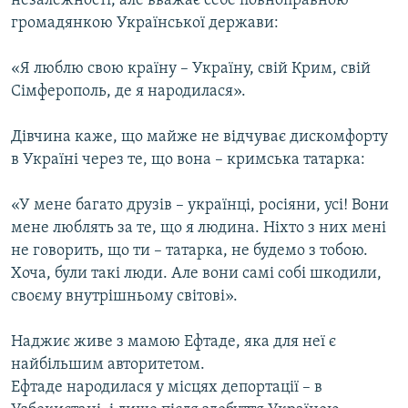
незалежності, але вважає себе повноправною
Усі сайти RFE/RL
громадянкою Української держави:
«Я люблю свою країну – Україну, свій Крим, свій
Сімферополь, де я народилася».
Дівчина каже, що майже не відчуває дискомфорту
в Україні через те, що вона – кримська татарка:
«У мене багато друзів – українці, росіяни, усі! Вони
мене люблять за те, що я людина. Ніхто з них мені
не говорить, що ти – татарка, не будемо з тобою.
Хоча, були такі люди. Але вони самі собі шкодили,
своєму внутрішньому світові».
Наджиє живе з мамою Ефтаде, яка для неї є
найбільшим авторитетом.
Ефтаде народилася у місцях депортації – в