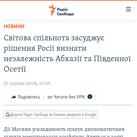
Доступність
посилання
Перейти
НОВИНИ
до
РАДІО СВОБОДА – 70 РОКІВ
Світова спільнота засуджує
основного
ВСЕ ЗА ДОБУ
матеріалу
рішення Росії визнати
СТАТТІ
Перейти
незалежність Абхазії та Південної
до
ВІЙНА
ПОЛІТИКА
Осетії
основної
РОСІЙСЬКА «ФІЛЬТРАЦІЯ»
ЕКОНОМІКА
навігації
27 серпня 2008, 10:59
Перейти
ДОНБАС.РЕАЛІЇ
СУСПІЛЬСТВО
до
Поділитись
Читати без VPN
КРИМ.РЕАЛІЇ
КУЛЬТУРА
пошуку
ТИ ЯК?
СПОРТ
Додати Радіо Свобода як бажане джерело в Google
СХЕМИ
УКРАЇНА
Дії Москви ускладнюють пошук дипломатичних
ПРИАЗОВ’Я
СВІТ