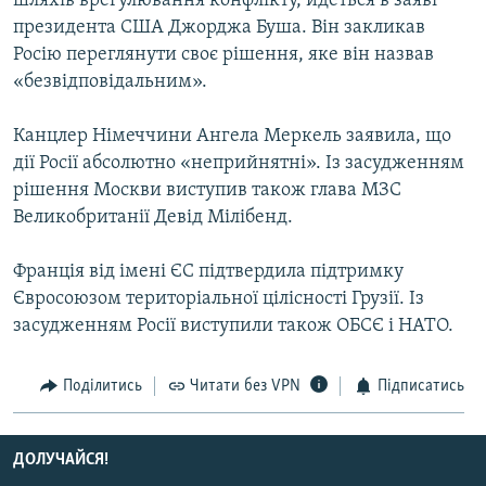
шляхів врегулювання конфлікту, йдеться в заяві
КИТАЙ.ВИКЛИКИ
президента США Джорджа Буша. Він закликав
Росію переглянути своє рішення, яке він назвав
МУЛЬТИМЕДІА
«безвідповідальним».
ФОТО
Канцлер Німеччини Ангела Меркель заявила, що
СПЕЦПРОЄКТИ
дії Росії абсолютно «неприйнятні». Із засудженням
ПОДКАСТИ
рішення Москви виступив також глава МЗС
Великобританії Девід Мілібенд.
КРИМ РЕАЛІЇ
РУС
Франція від імені ЄС підтвердила підтримку
Євросоюзом територіальної цілісності Грузії. Із
УКР
засудженням Росії виступили також ОБСЄ і НАТО.
КТАТ
Поділитись
Читати без VPN
Підписатись
ДОЛУЧАЙСЯ!
ДОЛУЧАЙСЯ!