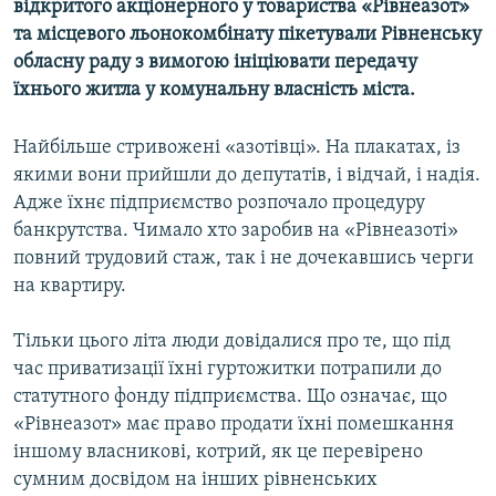
відкритого акціонерного у товариства «Рівнеазот»
МУЛЬТИМЕДІА
та місцевого льонокомбінату пікетували Рівненську
ФОТО
обласну раду з вимогою ініціювати передачу
їхнього житла у комунальну власність міста.
СПЕЦПРОЄКТИ
ПОДКАСТИ
Найбільше стривожені «азотівці». На плакатах, із
якими вони прийшли до депутатів, і відчай, і надія.
КРИМ РЕАЛІЇ
Адже їхнє підприємство розпочало процедуру
РУС
банкрутства. Чимало хто заробив на «Рівнеазоті»
повний трудовий стаж, так і не дочекавшись черги
УКР
на квартиру.
КТАТ
Тільки цього літа люди довідалися про те, що під
час приватизації їхні гуртожитки потрапили до
ДОЛУЧАЙСЯ!
статутного фонду підприємства. Що означає, що
«Рівнеазот» має право продати їхні помешкання
іншому власникові, котрий, як це перевірено
сумним досвідом на інших рівненських