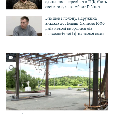
одинаком і перевівся в ТЦК, б’ють
свої в тилу» – комбриг Габінет
Вийшов з полону, а дружина
виїхала до Польщі. Як після 1000
днів неволі вибратися «із
психологічної і фінансової ями»