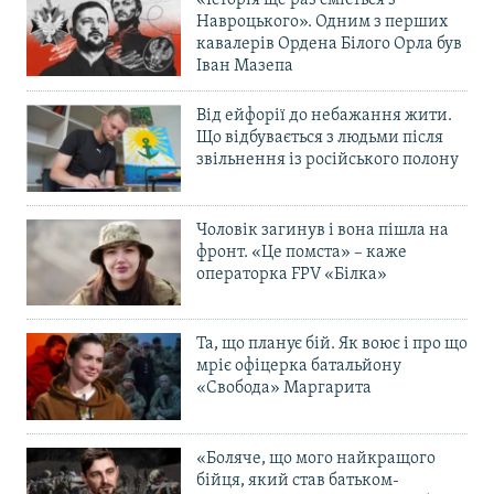
Навроцького». Одним з перших
кавалерів Ордена Білого Орла був
Іван Мазепа
Від ейфорії до небажання жити.
Що відбувається з людьми після
звільнення із російського полону
Чоловік загинув і вона пішла на
фронт. «Це помста» – каже
операторка FPV «Білка»
Та, що планує бій. Як воює і про що
мріє офіцерка батальйону
«Свобода» Маргарита
«Боляче, що мого найкращого
бійця, який став батьком-