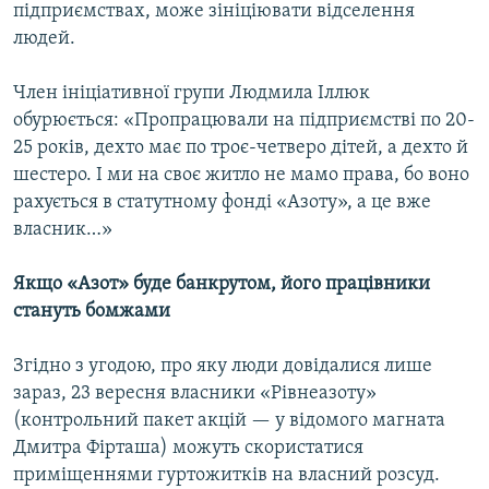
підприємствах, може зініціювати відселення
Усі сайти RFE/RL
людей.
Член ініціативної групи Людмила Іллюк
обурюється: «Пропрацювали на підприємстві по 20-
25 років, дехто має по троє-четверо дітей, а дехто й
шестеро. І ми на своє житло не мамо права, бо воно
рахується в статутному фонді «Азоту», а це вже
власник…»
Якщо «Азот» буде банкрутом, його працівники
стануть бомжами
Згідно з угодою, про яку люди довідалися лише
зараз, 23 вересня власники «Рівнеазоту»
(контрольний пакет акцій — у відомого магната
Дмитра Фірташа) можуть скористатися
приміщеннями гуртожитків на власний розсуд.