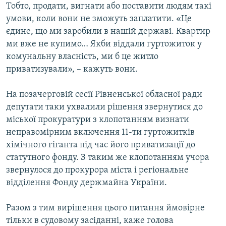
Тобто, продати, вигнати або поставити людям такі
умови, коли вони не зможуть заплатити. «Це
єдине, що ми заробили в нашій державі. Квартир
ми вже не купимо… Якби віддали гуртожиток у
комунальну власність, ми б це житло
приватизували», – кажуть вони.
На позачерговій сесії Рівненської обласної ради
депутати таки ухвалили рішення звернутися до
міської прокуратури з клопотанням визнати
неправомірним включення 11-ти гуртожитків
хімічного гіганта під час його приватизації до
статутного фонду. З таким же клопотанням учора
звернулося до прокурора міста і регіональне
відділення Фонду держмайна України.
Разом з тим вирішення цього питання ймовірне
тільки в судовому засіданні, каже голова