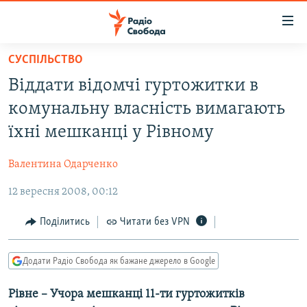
Доступність
посилання
Перейти
СУСПІЛЬСТВО
до
РАДІО СВОБОДА – 70 РОКІВ
Віддати відомчі гуртожитки в
основного
ВСЕ ЗА ДОБУ
матеріалу
комунальну власність вимагають
СТАТТІ
Перейти
їхні мешканці у Рівному
до
ВІЙНА
ПОЛІТИКА
основної
Валентина Одарченко
РОСІЙСЬКА «ФІЛЬТРАЦІЯ»
ЕКОНОМІКА
навігації
Перейти
12 вересня 2008, 00:12
ДОНБАС.РЕАЛІЇ
СУСПІЛЬСТВО
до
КРИМ.РЕАЛІЇ
КУЛЬТУРА
Поділитись
Читати без VPN
пошуку
ТИ ЯК?
СПОРТ
Додати Радіо Свобода як бажане джерело в Google
СХЕМИ
УКРАЇНА
Рівне – Учора мешканці 11-ти гуртожитків
КИТАЙ.ВИКЛИКИ
СВІТ