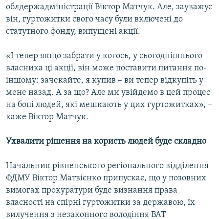
облдержадміністрації Віктор Матчук. Але, зауважує
він, гуртожитки свого часу були включені до
статутного фонду, випущені акції.
«І тепер якщо забрати у когось, у сьогоднішнього
власника ці акції, він може поставити питання по-
іншому: зачекайте, я купив – ви тепер відкупіть у
мене назад. А за що? Але ми увійдемо в цей процес
на боці людей, які мешкають у цих гуртожитках», –
каже Віктор Матчук.
Ухвалити рішення на користь людей буде складно
Начальник рівненського регіонального відділення
ФДМУ Віктор Матвієнко припускає, що у позовних
вимогах прокуратури буде визнання права
власності на спірні гуртожитки за державою, їх
вилучення з незаконного володіння ВАТ