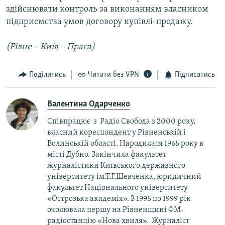
здійснювати контроль за виконанням власником
підприємства умов договору купівлі-продажу.
(Рівне – Київ – Прага)
Поділитись
Читати без VPN
Підписатись
Валентина Одарченко
Співпрацює з Радіо Свобода з 2000 року,
власний кореспондент у Рівненській і
Волинській області. Народилася 1965 року в
місті Дубно. Закінчила факультет
журналістики Київського державного
університету ім.Т.Г.Шевченка, юридичний
факультет Національного університету
«Острозька академія». З 1995 по 1999 рік
очолювала першу на Рівненщині ФМ-
радіостанцію «Нова хвиля». Журналіст