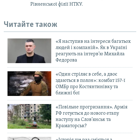
Рівненської філії НТКУ.
Читайте також
«Я наступив на інтереси багатьох
людей і компаній». Як в Україні
реагують на інтерв’ю Михайла
Федорова
«Один стріляє в себе, а двоє
здаються в полон»: комбат 157-ї
ОМБр про Костянтинівку та
ближні бої
«Повільне прогризання». Армія
РФ готується до нового етапу
наступу на Слов’янськ та
Краматорськ?
«Історія ще раз сміється з