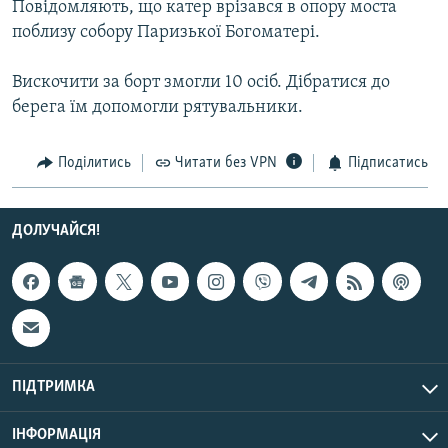
Повідомляють, що катер врізався в опору моста
КИТАЙ.ВИКЛИКИ
поблизу собору Паризької Богоматері.
МУЛЬТИМЕДІА
Вискочити за борт змогли 10 осіб. Дібратися до
ФОТО
берега їм допомогли рятувальники.
СПЕЦПРОЄКТИ
ПОДКАСТИ
Поділитись
Читати без VPN
Підписатись
КРИМ РЕАЛІЇ
ДОЛУЧАЙСЯ!
РУС
УКР
КТАТ
ДОЛУЧАЙСЯ!
ПІДТРИМКА
ІНФОРМАЦІЯ