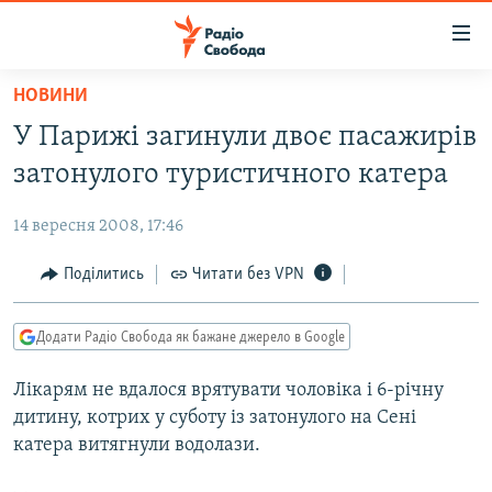
Доступність
посилання
Перейти
НОВИНИ
до
РАДІО СВОБОДА – 70 РОКІВ
У Парижі загинули двоє пасажирів
основного
ВСЕ ЗА ДОБУ
матеріалу
затонулого туристичного катера
СТАТТІ
Перейти
до
14 вересня 2008, 17:46
ВІЙНА
ПОЛІТИКА
основної
РОСІЙСЬКА «ФІЛЬТРАЦІЯ»
Поділитись
Читати без VPN
ЕКОНОМІКА
навігації
Перейти
ДОНБАС.РЕАЛІЇ
СУСПІЛЬСТВО
до
Додати Радіо Свобода як бажане джерело в Google
КРИМ.РЕАЛІЇ
КУЛЬТУРА
пошуку
Лікарям не вдалося врятувати чоловіка і 6-річну
ТИ ЯК?
СПОРТ
дитину, котрих у суботу із затонулого на Сені
СХЕМИ
УКРАЇНА
катера витягнули водолази.
ПРИАЗОВ’Я
СВІТ