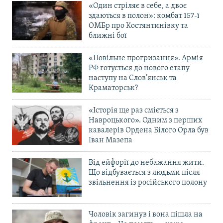
«Один стріляє в себе, а двоє
здаються в полон»: комбат 157-ї
ОМБр про Костянтинівку та
ближні бої
«Повільне прогризання». Армія
РФ готується до нового етапу
наступу на Слов’янськ та
Краматорськ?
«Історія ще раз сміється з
Навроцького». Одним з перших
кавалерів Ордена Білого Орла був
Іван Мазепа
Від ейфорії до небажання жити.
Що відбувається з людьми після
звільнення із російського полону
Чоловік загинув і вона пішла на