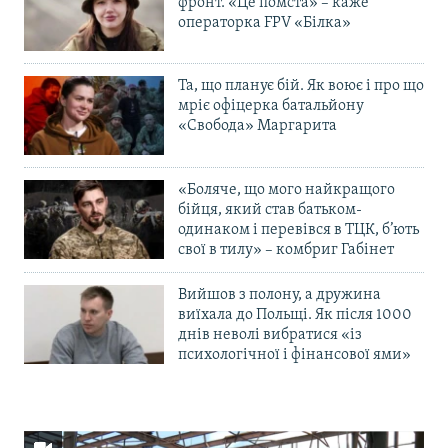
фронт. «Це помста» – каже
операторка FPV «Білка»
Та, що планує бій. Як воює і про що
мріє офіцерка батальйону
«Свобода» Маргарита
«Боляче, що мого найкращого
бійця, який став батьком-
одинаком і перевівся в ТЦК, б’ють
свої в тилу» – комбриг Габінет
Вийшов з полону, а дружина
виїхала до Польщі. Як після 1000
днів неволі вибратися «із
психологічної і фінансової ями»