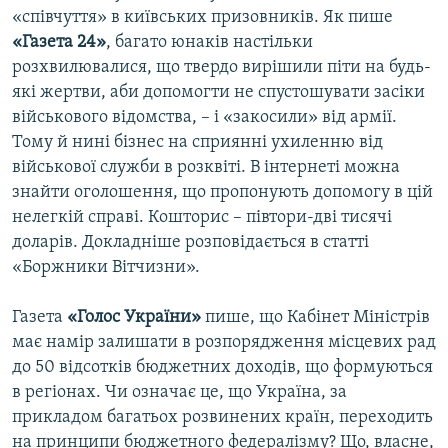
«співчуття» в київських призовників. Як пише
Усі сайти RFE/RL
«Газета 24»
, багато юнаків настільки
розхвилювалися, що твердо вирішили піти на будь-
які жертви, аби допомогти не спустошувати засіки
військового відомства, – і «закосили» від армії.
Тому й нині бізнес на сприянні ухиленню від
військової служби в розквіті. В інтернеті можна
знайти оголошення, що пропонують допомогу в цій
нелегкій справі. Кошторис – півтори-дві тисячі
доларів. Докладніше розповідається в статті
«Боржники Вітчизни».
Газета
«Голос України»
пише, що Кабінет Міністрів
має намір залишати в розпорядження місцевих рад
до 50 відсотків бюджетних доходів, що формуються
в регіонах. Чи означає це, що Україна, за
прикладом багатьох розвинених країн, переходить
на принципи бюджетного федералізму? Що, власне,