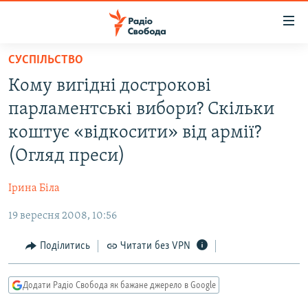
Доступність
посилання
Перейти
СУСПІЛЬСТВО
до
РАДІО СВОБОДА – 70 РОКІВ
Кому вигідні дострокові
основного
ВСЕ ЗА ДОБУ
матеріалу
парламентські вибори? Скільки
СТАТТІ
Перейти
коштує «відкосити» від армії?
до
ВІЙНА
ПОЛІТИКА
(Огляд преси)
основної
РОСІЙСЬКА «ФІЛЬТРАЦІЯ»
ЕКОНОМІКА
навігації
Ірина Біла
Перейти
ДОНБАС.РЕАЛІЇ
СУСПІЛЬСТВО
до
19 вересня 2008, 10:56
КРИМ.РЕАЛІЇ
КУЛЬТУРА
пошуку
ТИ ЯК?
Поділитись
Читати без VPN
СПОРТ
СХЕМИ
УКРАЇНА
Додати Радіо Свобода як бажане джерело в Google
КИТАЙ.ВИКЛИКИ
СВІТ