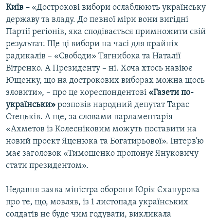
Київ –
«Дострокові вибори ослаблюють українську
МУЛЬТИМЕДІА
державу та владу. До певної міри вони вигідні
ФОТО
Партії регіонів, яка сподівається примножити свій
результат. Ще ці вибори на часі для крайніх
СПЕЦПРОЄКТИ
радикалів – «Свободи» Тягнибока та Наталії
ПОДКАСТИ
Вітренко. А Президенту – ні. Хоча хтось навіює
Ющенку, що на дострокових виборах можна щось
КРИМ РЕАЛІЇ
зловити», – про це кореспондентові
«Газети по-
РУС
українськи»
розповів народний депутат Тарас
Стецьків. А ще, за словами парламентарія
УКР
«Ахметов із Колесніковим можуть поставити на
КТАТ
новий проект Яценюка та Богатирьової». Інтерв’ю
має заголовок «Тимошенко пропонує Януковичу
ДОЛУЧАЙСЯ!
стати президентом».
Недавня заява міністра оборони Юрія Єханурова
про те, що, мовляв, із 1 листопада українських
солдатів не буде чим годувати, викликала