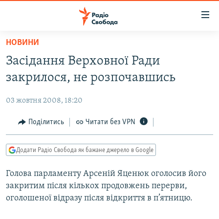
Доступність
посилання
Перейти
НОВИНИ
до
РАДІО СВОБОДА – 70 РОКІВ
Засідання Верховної Ради
основного
ВСЕ ЗА ДОБУ
матеріалу
закрилося, не розпочавшись
СТАТТІ
Перейти
до
03 жовтня 2008, 18:20
ВІЙНА
ПОЛІТИКА
основної
РОСІЙСЬКА «ФІЛЬТРАЦІЯ»
Поділитись
Читати без VPN
ЕКОНОМІКА
навігації
Перейти
ДОНБАС.РЕАЛІЇ
СУСПІЛЬСТВО
до
Додати Радіо Свобода як бажане джерело в Google
КРИМ.РЕАЛІЇ
КУЛЬТУРА
пошуку
Голова парламенту Арсеній Яценюк оголосив його
ТИ ЯК?
СПОРТ
закритим після кількох продовжень перерви,
СХЕМИ
УКРАЇНА
оголошеної відразу після відкриття в п’ятницю.
КИТАЙ.ВИКЛИКИ
СВІТ