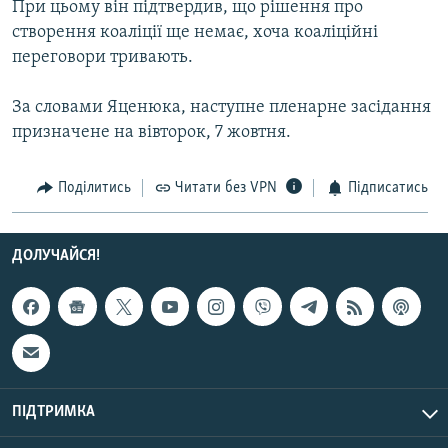
При цьому він підтвердив, що рішення про
МУЛЬТИМЕДІА
створення коаліції ще немає, хоча коаліційні
ФОТО
переговори тривають.
СПЕЦПРОЄКТИ
За словами Яценюка, наступне пленарне засідання
ПОДКАСТИ
призначене на вівторок, 7 жовтня.
КРИМ РЕАЛІЇ
Поділитись
Читати без VPN
Підписатись
РУС
УКР
ДОЛУЧАЙСЯ!
КТАТ
ДОЛУЧАЙСЯ!
ПІДТРИМКА