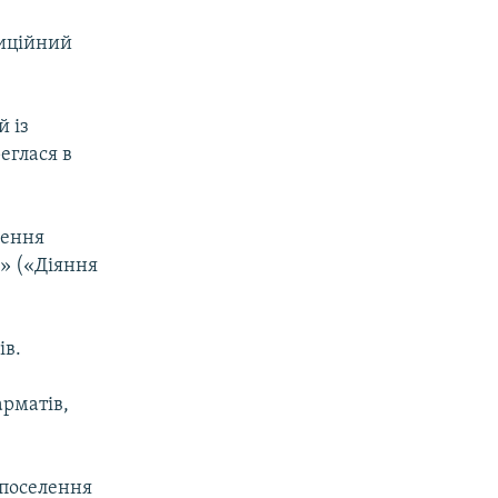
диційний
й із
еглася в
лення
м» («Діяння
ів.
арматів,
 поселення