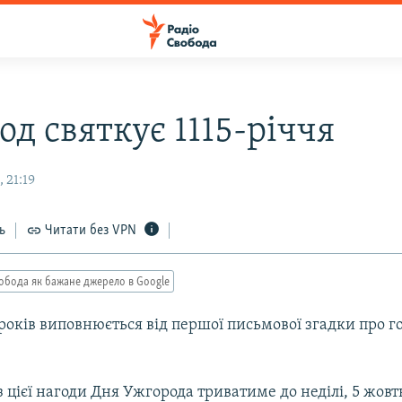
д святкує 1115-річчя
 21:19
ь
Читати без VPN
обода як бажане джерело в Google
років виповнюється від першої письмової згадки про г
 цієї нагоди Дня Ужгорода триватиме до неділі, 5 жовт