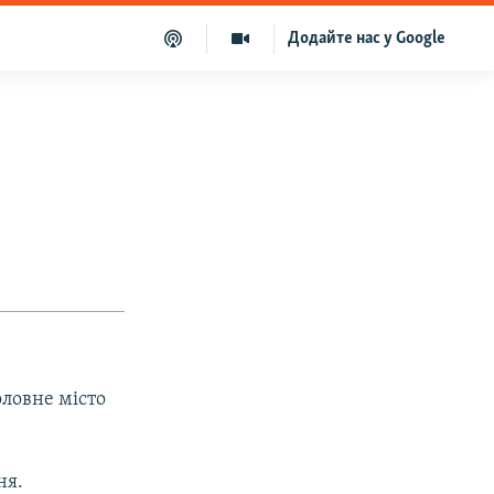
Додайте нас у Google
оловне місто
ня.