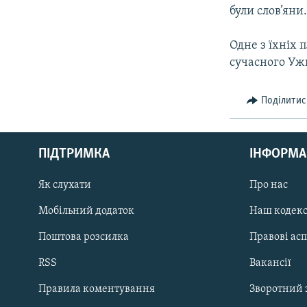
були слов’яни
Одне з їхніх 
сучасного Уж
Поділитис
КРИМ РЕАЛІЇ
РУС
ПІДТРИМКА
ІНФОРМА
УКР
КТАТ
Як слухати
Про нас
Мобільний додаток
Наш кодек
ДОЛУЧАЙСЯ!
Поштова розсилка
Правові ас
RSS
Вакансії
Правила коментування
Зворотний 