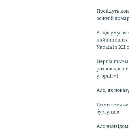
МУЛЬТИМЕДІА
ФОТО
Пройдуть кон
осінній ярмар
СПЕЦПРОЄКТИ
ПОДКАСТИ
А підсумує все
найцінніших і
Україні з XII 
Перша письмо
розповідає не
угорців»).
Але, як показ
Цими землями 
бургундів.
Але найвідом