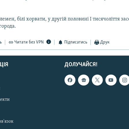
.
племен, білі хорвати, у другій половині I тисячоліття за
города.
ь
Читати без VPN
Підписатись
Друк
ЦІЯ
ДОЛУЧАЙСЯ!
с
пекти
зв'язок