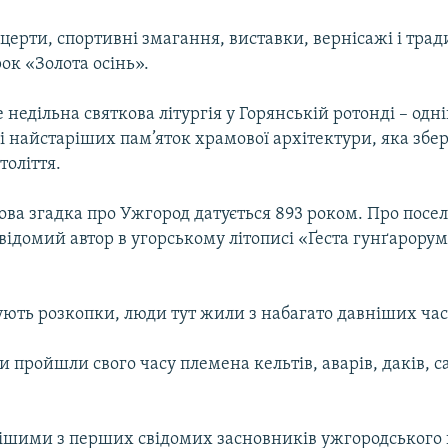
церти, спортивні змагання, виставки, вернісажі і тра
ок «Золота осінь».
 недільна святкова літургія у Горянській ротонді – одні
 найстаріших пам’яток храмової архітектури, яка збер
століття.
ва згадка про Ужгород датується 893 роком. Про посе
відомий автор в угорському літописі «Ґеста гунґарору
ують розкопки, люди тут жили з набагато давніших час
пройшли свого часу племена кельтів, аварів, даків, с
ішими з перших свідомих засновників ужгородського