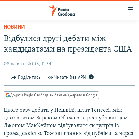
Доступність
посилання
Перейти
НОВИНИ
до
РАДІО СВОБОДА – 70 РОКІВ
Відбулися другі дебати між
основного
ВСЕ ЗА ДОБУ
матеріалу
кандидатами на президента США
СТАТТІ
Перейти
до
08 жовтня 2008, 11:34
ВІЙНА
ПОЛІТИКА
основної
РОСІЙСЬКА «ФІЛЬТРАЦІЯ»
Поділитись
Читати без VPN
ЕКОНОМІКА
навігації
Перейти
ДОНБАС.РЕАЛІЇ
СУСПІЛЬСТВО
до
Додати Радіо Свобода як бажане джерело в Google
КРИМ.РЕАЛІЇ
КУЛЬТУРА
пошуку
Цього разу дебати у Нешвілі, штат Тенессі, між
ТИ ЯК?
СПОРТ
демократом Бараком Обамою та республіканцем
СХЕМИ
УКРАЇНА
Джоном МакКейном відбувалися як зустріч із
громадськістю. Тож запитання від публіки та через
ПРИАЗОВ’Я
СВІТ