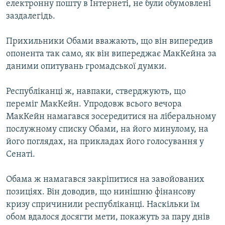
електронну пошту в Інтернеті, не були обумовлені
КИТАЙ.ВИКЛИКИ
заздалегідь.
МУЛЬТИМЕДІА
Прихильники Обами вважають, що він випередив
ФОТО
опонента так само, як він випереджає МакКейна за
СПЕЦПРОЄКТИ
даними опитувань громадської думки.
ПОДКАСТИ
Республіканці ж, навпаки, стверджують, що
переміг МакКейн. Упродовж всього вечора
КРИМ РЕАЛІЇ
МакКейн намагався зосередитися на ліберальному
РУС
послужному списку Обами, на його минулому, на
УКР
його поглядах, на прикладах його голосування у
Сенаті.
КТАТ
Обама ж намагався закріпитися на завойованих
ДОЛУЧАЙСЯ!
позиціях. Він доводив, що нинішню фінансову
кризу спричинили республіканці. Наскільки їм
обом вдалося досягти мети, покажуть за пару днів