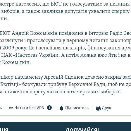
 вкотре наголосив, що БЮТ не голосуватиме за питання
виборів, а також закликав депутатів ухвалити спершу 
они.
БЮТ Андрій Кожем’якін повідомив в інтерв’ю Радіо Св
озглянути і проголосувати у першому читанні законоп
 2009 року. Це і пенсії для шахтарів, фінансування армі
 НАК «Нафтогаз України. А потім можна вже йти і на в
й Кожем’якін.
спікер парламенту Арсеній Яценюк дочасно закрив зас
«Бютівці» блокували трибуну Верховної Ради, щоб не д
за зниження порогу явки на позачергових виборах.
ь
Читати без VPN
Підписатись
Друк
ЦІЯ
ДОЛУЧАЙСЯ!