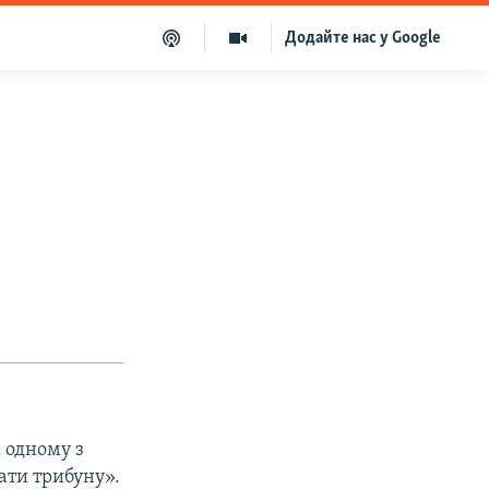
Додайте нас у Google
а одному з
вати трибуну».