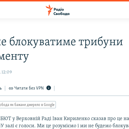
е блокуватиме трибуни
менту
 12:09
ь
Читати без VPN
обода як бажане джерело в Google
 БЮТ у Верховній Раді Іван Кириленко сказав про це н
«У залі є голоси. Ми це розуміємо і ми не будемо блоку