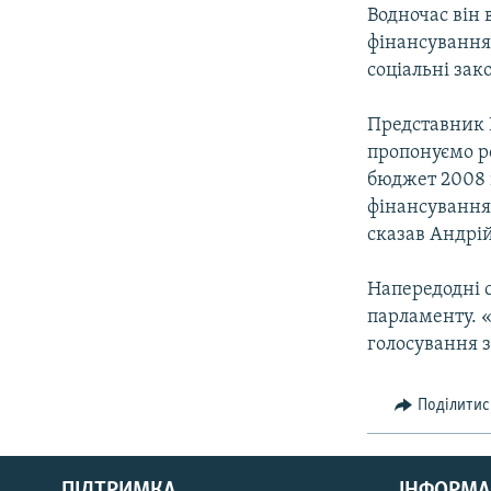
МУЛЬТИМЕДІА
Водночас він
ФОТО
фінансування 
соціальні зак
СПЕЦПРОЄКТИ
ПОДКАСТИ
Представник 
пропонуємо р
бюджет 2008 і
фінансування
сказав Андрі
Напередодні 
парламенту. 
голосування 
Поділитис
КРИМ РЕАЛІЇ
РУС
ПІДТРИМКА
ІНФОРМА