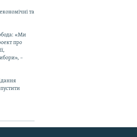
економічні та
обода: «Ми
роект про
ї,
ибори», –
ідання
опустити