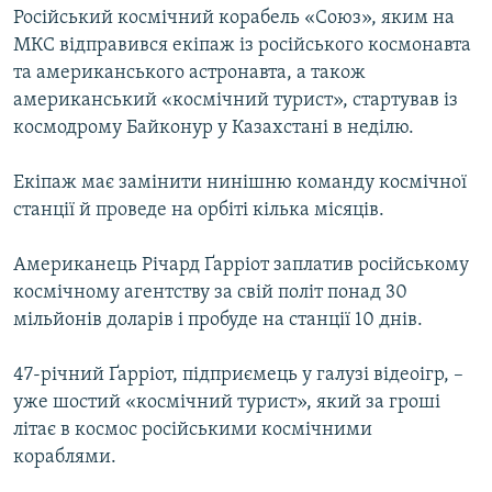
Російський космічний корабель «Союз», яким на
КИТАЙ.ВИКЛИКИ
МКС відправився екіпаж із російського космонавта
МУЛЬТИМЕДІА
та американського астронавта, а також
ФОТО
американський «космічний турист», стартував із
космодрому Байконур у Казахстані в неділю.
СПЕЦПРОЄКТИ
ПОДКАСТИ
Екіпаж має замінити нинішню команду космічної
станції й проведе на орбіті кілька місяців.
КРИМ РЕАЛІЇ
Американець Річард Ґарріот заплатив російському
РУС
космічному агентству за свій політ понад 30
УКР
мільйонів доларів і пробуде на станції 10 днів.
КТАТ
47-річний Ґарріот, підприємець у галузі відеоігр, –
уже шостий «космічний турист», який за гроші
ДОЛУЧАЙСЯ!
літає в космос російськими космічними
кораблями.