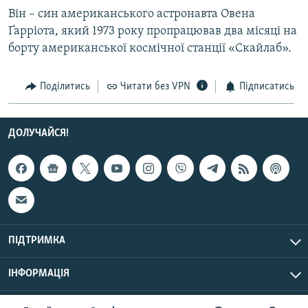
Він – син американського астронавта Овена
Ґарріота, який 1973 року пропрацював два місяці на
Усі сайти RFE/RL
борту американської космічної станції «Скайлаб».
Поділитись
Читати без VPN
Підписатись
ДОЛУЧАЙСЯ!
ПІДТРИМКА
ІНФОРМАЦІЯ