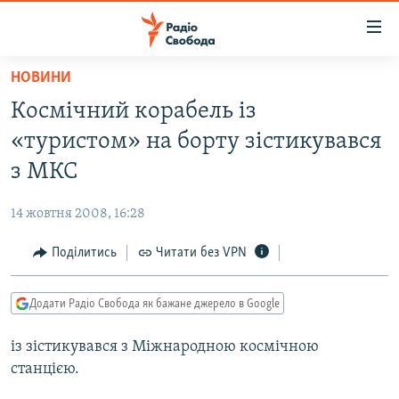
Доступність
посилання
Перейти
НОВИНИ
до
РАДІО СВОБОДА – 70 РОКІВ
Космічний корабель із
основного
ВСЕ ЗА ДОБУ
матеріалу
«туристом» на борту зістикувався
СТАТТІ
Перейти
з МКС
до
ВІЙНА
ПОЛІТИКА
основної
14 жовтня 2008, 16:28
РОСІЙСЬКА «ФІЛЬТРАЦІЯ»
ЕКОНОМІКА
навігації
Перейти
Поділитись
Читати без VPN
ДОНБАС.РЕАЛІЇ
СУСПІЛЬСТВО
до
КРИМ.РЕАЛІЇ
КУЛЬТУРА
пошуку
Додати Радіо Свобода як бажане джерело в Google
ТИ ЯК?
СПОРТ
із зістикувався з Міжнародною космічною
СХЕМИ
УКРАЇНА
станцією.
ПРИАЗОВ’Я
СВІТ