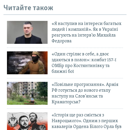
МУЛЬТИМЕДІА
Читайте також
ФОТО
«Я наступив на інтереси багатьох
СПЕЦПРОЄКТИ
людей і компаній». Як в Україні
реагують на інтерв’ю Михайла
ПОДКАСТИ
Федорова
КРИМ РЕАЛІЇ
«Один стріляє в себе, а двоє
РУС
здаються в полон»: комбат 157-ї
ОМБр про Костянтинівку та
УКР
ближні бої
КТАТ
«Повільне прогризання». Армія
РФ готується до нового етапу
наступу на Слов’янськ та
ДОЛУЧАЙСЯ!
Краматорськ?
«Історія ще раз сміється з
Навроцького». Одним з перших
кавалерів Ордена Білого Орла був