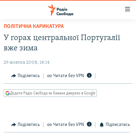
Доступність
посилання
Перейти
ПОЛІТИЧНА КАРИКАТУРА
до
РАДІО СВОБОДА – 70 РОКІВ
У горах центральної Португалії
основного
ВСЕ ЗА ДОБУ
матеріалу
вже зима
СТАТТІ
Перейти
до
29 жовтня 2008, 18:14
ВІЙНА
ПОЛІТИКА
основної
РОСІЙСЬКА «ФІЛЬТРАЦІЯ»
Поділитись
Читати без VPN
ЕКОНОМІКА
навігації
Перейти
ДОНБАС.РЕАЛІЇ
СУСПІЛЬСТВО
до
Додати Радіо Свобода як бажане джерело в Google
КРИМ.РЕАЛІЇ
КУЛЬТУРА
пошуку
ТИ ЯК?
СПОРТ
СХЕМИ
УКРАЇНА
Поділитись
Читати без VPN
Підписатись
КИТАЙ.ВИКЛИКИ
СВІТ