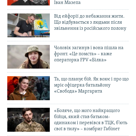
Іван Мазепа
Усі сайти RFE/RL
Від ейфорії до небажання жити.
Що відбувається з людьми після
звільнення із російського полону
Чоловік загинув і вона пішла на
фронт. «Це помста» – каже
операторка FPV «Білка»
Та, що планує бій. Як воює і про що
мріє офіцерка батальйону
«Свобода» Маргарита
«Боляче, що мого найкращого
бійця, який став батьком-
одинаком і перевівся в ТЦК, б’ють
свої в тилу» – комбриг Габінет