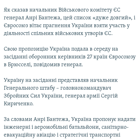
МУЛЬТИМЕДІА
Як сказав начальник Військового комітету ЄС
ФОТО
генерал Анрі Бантежа, цей список «дуже довгий», і
Євросоюз вітає прагнення України взяти участь у
СПЕЦПРОЄКТИ
діяльності спільних військових утворів ЄС.
ПОДКАСТИ
Свою пропозицію Україна подала в середу на
КРИМ РЕАЛІЇ
засіданні оборонних керівників 27 країн Євросоюзу
РУС
в Брюсселі, повідомив генерал.
УКР
Україну на засіданні представляв начальник
КТАТ
Генерального штабу – головнокомандувач
Збройних Сил України, генерал армії Сергій
Кириченко.
ДОЛУЧАЙСЯ!
За словами Анрі Бантежа, Україна пропонує надати
інженерні і аеромобільні батальйони, санітарно-
евакуаційну авіацію і стратегічні транспортні