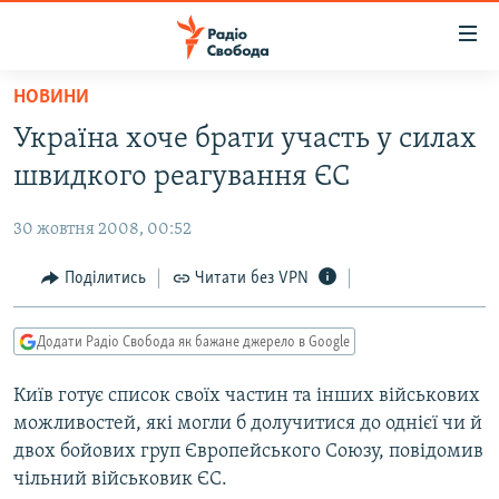
Доступність
посилання
Перейти
НОВИНИ
до
РАДІО СВОБОДА – 70 РОКІВ
Україна хоче брати участь у силах
основного
ВСЕ ЗА ДОБУ
матеріалу
швидкого реагування ЄС
СТАТТІ
Перейти
до
30 жовтня 2008, 00:52
ВІЙНА
ПОЛІТИКА
основної
РОСІЙСЬКА «ФІЛЬТРАЦІЯ»
Поділитись
Читати без VPN
ЕКОНОМІКА
навігації
Перейти
ДОНБАС.РЕАЛІЇ
СУСПІЛЬСТВО
до
Додати Радіо Свобода як бажане джерело в Google
КРИМ.РЕАЛІЇ
КУЛЬТУРА
пошуку
Київ готує список своїх частин та інших військових
ТИ ЯК?
СПОРТ
можливостей, які могли б долучитися до однієї чи й
СХЕМИ
УКРАЇНА
двох бойових груп Європейського Союзу, повідомив
чільний військовик ЄС.
КИТАЙ.ВИКЛИКИ
СВІТ