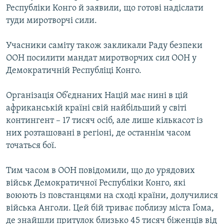
Республіки Конго й заявили, що готові надіслати
МУЛЬТИМЕДІА
туди миротворчі сили.
ФОТО
СПЕЦПРОЄКТИ
Учасники саміту також закликали Раду безпеки
ООН посилити мандат миротворчих сил ООН у
ПОДКАСТИ
Демократичній Республіці Конго.
КРИМ РЕАЛІЇ
Організація Об’єднаних Націй має нині в цій
РУС
африканській країні свій найбільший у світі
контингент – 17 тисяч осіб, але лише кількасот із
УКР
них розташовані в регіоні, де останнім часом
КТАТ
точаться бої.
ДОЛУЧАЙСЯ!
Тим часом в ООН повідомили, що до урядових
військ Демократичної Республіки Конго, які
воюють із повстанцями на сході країни, долучилися
війська Анголи. Цей бій триває поблизу міста Ґома,
де знайшли притулок близько 45 тисяч біженців від