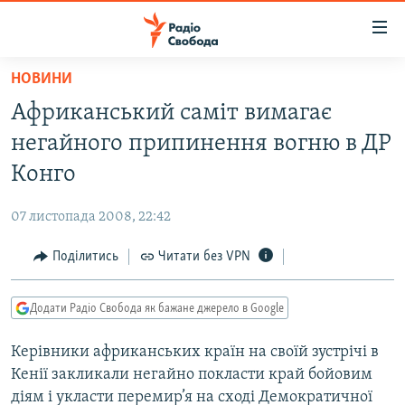
Доступність
посилання
Перейти
НОВИНИ
до
РАДІО СВОБОДА – 70 РОКІВ
Африканський саміт вимагає
основного
ВСЕ ЗА ДОБУ
матеріалу
негайного припинення вогню в ДР
СТАТТІ
Перейти
Конго
до
ВІЙНА
ПОЛІТИКА
основної
07 листопада 2008, 22:42
РОСІЙСЬКА «ФІЛЬТРАЦІЯ»
ЕКОНОМІКА
навігації
Перейти
Поділитись
Читати без VPN
ДОНБАС.РЕАЛІЇ
СУСПІЛЬСТВО
до
КРИМ.РЕАЛІЇ
КУЛЬТУРА
пошуку
Додати Радіо Свобода як бажане джерело в Google
ТИ ЯК?
СПОРТ
Керівники африканських країн на своїй зустрічі в
СХЕМИ
УКРАЇНА
Кенії закликали негайно покласти край бойовим
КИТАЙ.ВИКЛИКИ
СВІТ
діям і укласти перемир’я на сході Демократичної