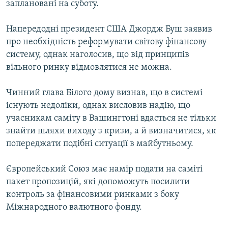
заплановані на суботу.
МУЛЬТИМЕДІА
ФОТО
Напередодні президент США Джордж Буш заявив
про необхідність реформувати світову фінансову
СПЕЦПРОЄКТИ
систему, однак наголосив, що від принципів
ПОДКАСТИ
вільного ринку відмовлятися не можна.
КРИМ РЕАЛІЇ
Чинний глава Білого дому визнав, що в системі
РУС
існують недоліки, однак висловив надію, що
учасникам саміту в Вашингтоні вдасться не тільки
УКР
знайти шляхи виходу з кризи, а й визначитися, як
КТАТ
попереджати подібні ситуації в майбутньому.
Європейський Союз має намір подати на саміті
ДОЛУЧАЙСЯ!
пакет пропозицій, які допоможуть посилити
контроль за фінансовими ринками з боку
Міжнародного валютного фонду.