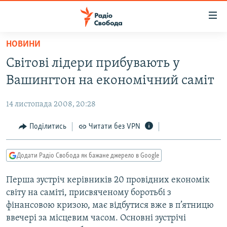
Доступність
посилання
Перейти
НОВИНИ
до
РАДІО СВОБОДА – 70 РОКІВ
Світові лідери прибувають у
основного
ВСЕ ЗА ДОБУ
матеріалу
Вашингтон на економічний саміт
СТАТТІ
Перейти
до
14 листопада 2008, 20:28
ВІЙНА
ПОЛІТИКА
основної
РОСІЙСЬКА «ФІЛЬТРАЦІЯ»
Поділитись
Читати без VPN
ЕКОНОМІКА
навігації
Перейти
ДОНБАС.РЕАЛІЇ
СУСПІЛЬСТВО
до
Додати Радіо Свобода як бажане джерело в Google
КРИМ.РЕАЛІЇ
КУЛЬТУРА
пошуку
Перша зустріч керівників 20 провідних економік
ТИ ЯК?
СПОРТ
світу на саміті, присвяченому боротьбі з
СХЕМИ
УКРАЇНА
фінансовою кризою, має відбутися вже в п’ятницю
ввечері за місцевим часом. Основні зустрічі
КИТАЙ.ВИКЛИКИ
СВІТ