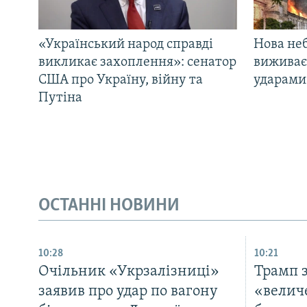
«Український народ справді
Нова неб
викликає захоплення»: сенатор
виживає
США про Україну, війну та
ударами 
Путіна
ОСТАННІ НОВИНИ
10:28
10:21
Очільник «Укрзалізниці»
Трамп 
заявив про удар по вагону
«величе