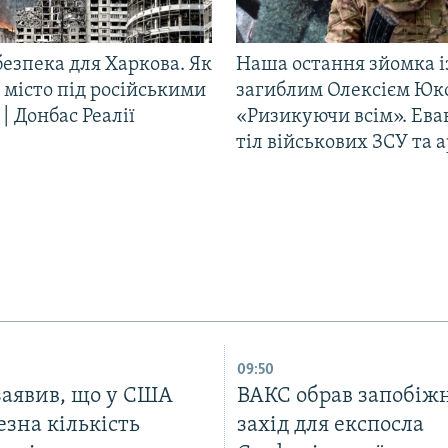
езпека для Харкова. Як
Наша остання зйомка і
 місто під російськими
загиблим Олексієм Юк
| Донбас Реалії
«Ризикуючи всім». Ева
тіл військових ЗСУ та а
09:50
заявив, що у США
ВАКС обрав запобіж
зна кількість
захід для експосла