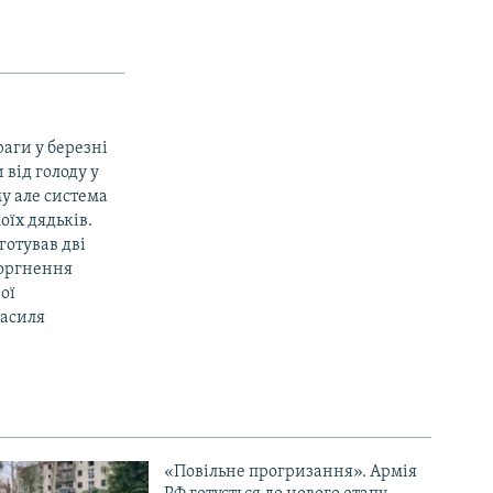
раги у березні
 від голоду у
му але система
оїх дядьків.
готував дві
торгнення
ої
Василя
«Повільне прогризання». Армія