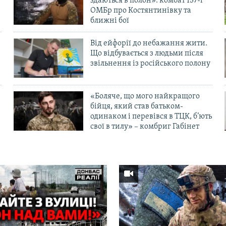
здаються в полон»: комбат 157-ї
ОМБр про Костянтинівку та
ближні бої
Від ейфорії до небажання жити.
Що відбувається з людьми після
в
звільнення із російського полону
«Боляче, що мого найкращого
бійця, який став батьком-
одинаком і перевівся в ТЦК, б’ють
свої в тилу» – комбриг Габінет