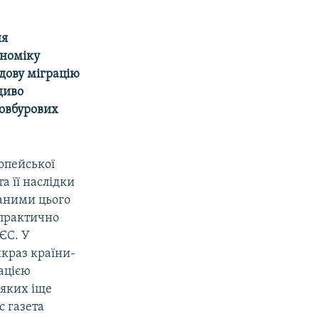
ня
ономіку
дову міграцію
диво
товбурових
опейської
та її наслідки
даними цього
 практично
 ЄС. У
якраз країни-
ацією
 яких іще
с газета