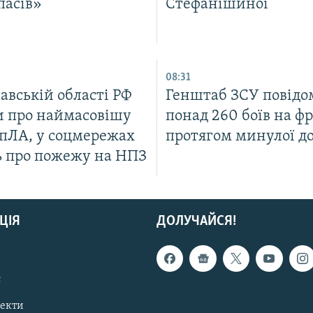
пасів»
Стефанішиної
08:31
авській області РФ
Генштаб ЗСУ повідо
и про наймасовішу
понад 260 боїв на ф
БпЛА, у соцмережах
протягом минулої д
 про пожежу на НПЗ
ЦІЯ
ДОЛУЧАЙСЯ!
с
пекти