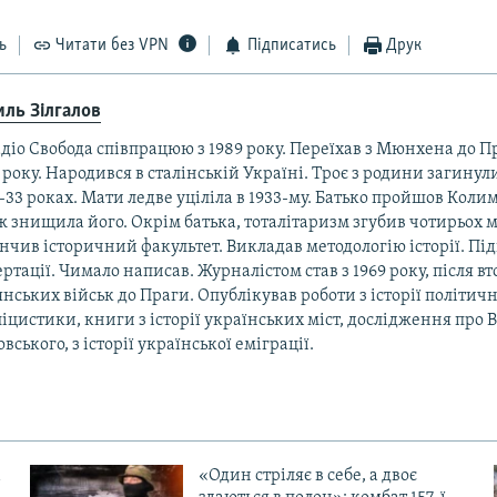
ь
Читати без VPN
Підписатись
Друк
иль Зілгалов
адіо Свобода співпрацюю з 1989 року. Переїхав з Мюнхена до П
 року. Народився в сталінській Україні. Троє з родини загинули
-33 роках. Мати ледве уціліла в 1933-му. Батько пройшов Коли
ж знищила його. Окрім батька, тоталітаризм згубив чотирьох м
нчив історичний факультет. Викладав методологію історії. Під
ртації. Чимало написав. Журналістом став з 1969 року, після в
нських військ до Праги. Опублікував роботи з історії політичн
іцистики, книги з історії українських міст, дослідження про 
вського, з історії української еміграції.
«Один стріляє в себе, а двоє