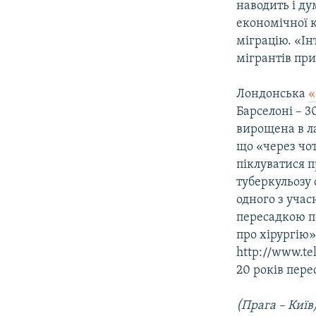
наводить і ду
економічної 
міграцію. «І
мігрантів при
Лондонська
«
Барселоні – 3
вирощена в ла
що «через чот
піклуватися п
туберкульозу 
одного з учас
пересадкою по
про хірургію»
http://www.te
20 років пер
(Прага – Київ