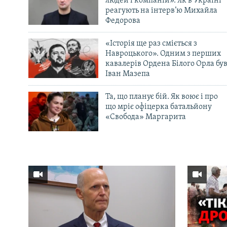
людей і компаній». Як в Україні
реагують на інтерв’ю Михайла
Федорова
«Історія ще раз сміється з
Навроцького». Одним з перших
кавалерів Ордена Білого Орла бу
Іван Мазепа
Та, що планує бій. Як воює і про
що мріє офіцерка батальйону
«Свобода» Маргарита