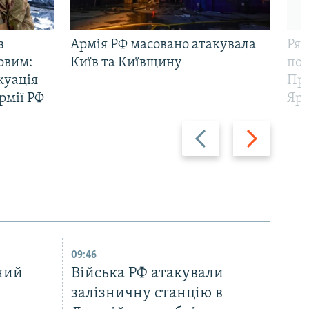
з
Армія РФ масовано атакувала
Рят
овим:
Київ та Київщину
пов
куація
Про
рмії РФ
Яр
Назад
Вперед
09:46
ний
Війська РФ атакували
залізничну станцію в