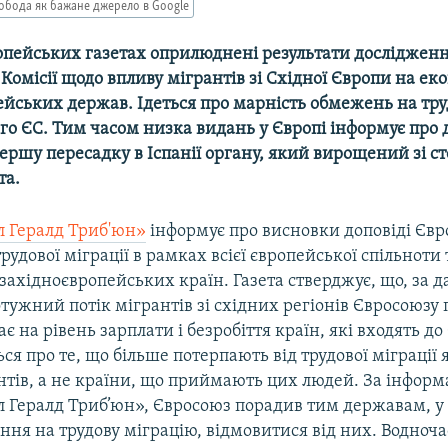
обода як бажане джерело в Google
ропейських газетах оприлюднені результати досліджен
Комісії щодо впливу мігрантів зі Східної Європи на ек
ейських держав. Ідеться про марність обмежень на тру
го ЄС. Тим часом низка видань у Європі інформує про 
ершу пересадку в Іспанії органу, який вирощений зі с
та.
 Гералд Триб'юн»
інформує про висновки доповіді Євр
рудової міграції в рамках всієї європейської спільноти 
західноєвропейських країн. Газета стверджує, що, за 
тужний потік мігрантів зі східних регіонів Євросоюзу
є на рівень зарплати і безробіття країн, які входять до
ься про те, що більше потерпають від трудової міграції 
нтів, а не країни, що приймають цих людей. За інформ
 Гералд Триб’юн», Євросоюз порадив тим державам, у
ня на трудову міграцію, відмовитися від них. Водноча