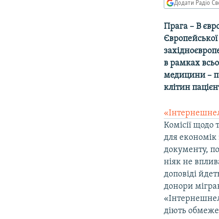
КИТАЙ.ВИКЛИКИ
Додати Радіо Св
МУЛЬТИМЕДІА
Прага – В єв
ФОТО
Європейської 
західноєвроп
СПЕЦПРОЄКТИ
в рамках всьо
ПОДКАСТИ
медицини – п
клітин пацієн
«Інтернешнел
Комісії щодо т
для економік 
документу, по
ніяк не вплива
доповіді йдет
донори мігра
«Інтернешнел
діють обмежен