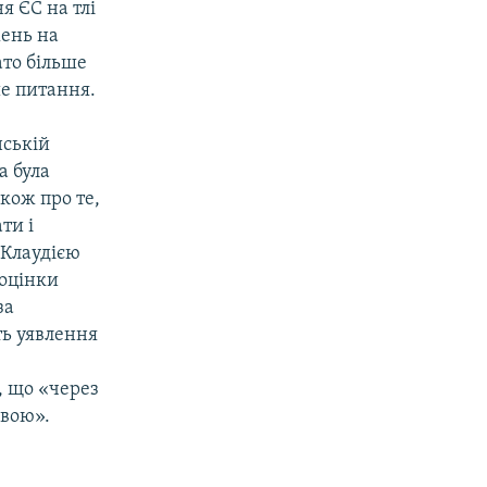
я ЄС на тлі
жень на
ато більше
ше питання.
нській
а була
акож про те,
ти і
 Клаудією
 оцінки
за
ть уявлення
ь, що «через
авою».