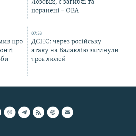
Лозовій, є загиблі та
поранені – ОВА
07:53
мив про
ДСНС: через російську
ронті
атаку на Балаклію загинули
оби
троє людей