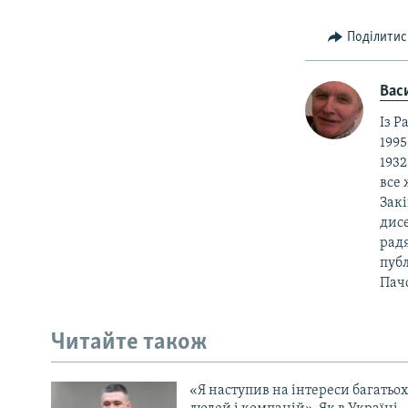
Поділитис
Вас
Із Р
1995
1932
все 
Закі
дисе
радя
публ
Пачо
Читайте також
«Я наступив на інтереси багатьох