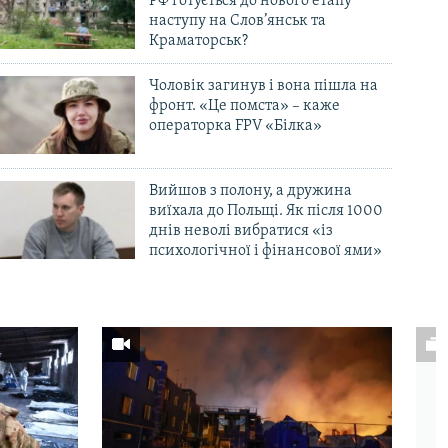
РФ готується до нового етапу
наступу на Слов’янськ та
Краматорськ?
Чоловік загинув і вона пішла на
фронт. «Це помста» – каже
операторка FPV «Білка»
Вийшов з полону, а дружина
виїхала до Польщі. Як після 1000
днів неволі вибратися «із
психологічної і фінансової ями»