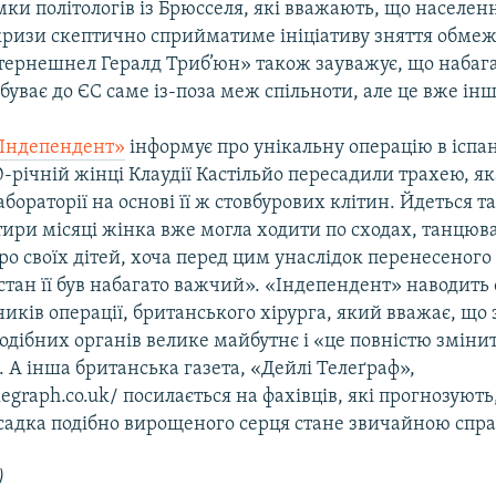
мки політологів із Брюсселя, які вважають, що населенн
кризи скептично сприйматиме ініціативу зняття обме
нтернешнел Гералд Триб’юн» також зауважує, що набаг
буває до ЄС саме із-поза меж спільноти, але це вже ін
Індепендент»
інформує про унікальну операцію в іспа
0-річній жінці Клаудії Кастільйо пересадили трахею, як
бораторії на основі її ж стовбурових клітин. Йдеться т
ири місяці жінка вже могла ходити по сходах, танцюва
ро своїх дітей, хоча перед цим унаслідок перенесеного
стан її був набагато важчий». «Індепендент» наводить
ників операції, британського хірурга, який вважає, що 
дібних органів велике майбутнє і «це повністю зміни
. А інша британська газета, «Дейлі Телеґраф»,
legraph.co.uk/ посилається на фахівців, які прогнозуют
есадка подібно вирощеного серця стане звичайною спр
)