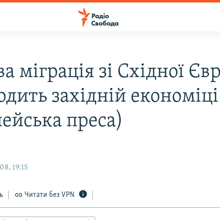
а міграція зі Східної Єв
одить західній економіці
пейська преса)
08, 19:15
ь
Читати без VPN