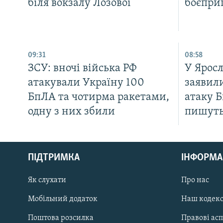
біля вокзалу Лозової
боєпри
09:31
08:58
ЗСУ: вночі війська РФ
У Яросл
атакували Україну 100
заявил
БпЛА та чотирма ракетами,
атаку 
одну з них збили
пишуть
КРИМ РЕАЛІЇ
РУС
ПІДТРИМКА
ІНФОРМА
УКР
КТАТ
Як слухати
Про нас
Мобільний додаток
Наш кодек
ДОЛУЧАЙСЯ!
Поштова розсилка
Правові ас