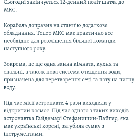
Сьогодні закінчується 12-денний політ шатла до
МУЛЬТИМЕДІА
МКС.
ФОТО
Корабель доправив на станцію додаткове
СПЕЦПРОЄКТИ
обладнання. Тепер МКС має практично все
ПОДКАСТИ
необхідне для розміщення більшої команди
наступного року.
КРИМ РЕАЛІЇ
РУС
Зокрема, це ще одна ванна кімната, кухня та
спальні, а також нова система очищення води,
УКР
призначена для перетворення сечі та поту на питну
КТАТ
воду.
Під час місії астронавти 4 рази виходили у
ДОЛУЧАЙСЯ!
відкритий космос. Під час одного з таких виходів
астронавтка Гайдемарі Стефанишин-Пайпер, яка
має українські корені, загубила сумку з
інструментами.