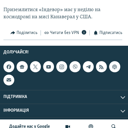
Усі сайти RFE/RL
Приземлитися «Індевор» має у неділю на
космодромі на мисі Канаверал у США.
Поділитись
Читати без VPN
Підписатись
ДОЛУЧАЙСЯ!
ПІДТРИМКА
ІНФОРМАЦІЯ
UTC+3
© Радіо Свобода, 2026 | Усі права застережено.
Додайте нас у Google