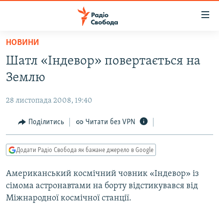
Доступність
посилання
Перейти
НОВИНИ
до
РАДІО СВОБОДА – 70 РОКІВ
Шатл «Індевор» повертається на
основного
ВСЕ ЗА ДОБУ
матеріалу
Землю
СТАТТІ
Перейти
до
28 листопада 2008, 19:40
ВІЙНА
ПОЛІТИКА
основної
РОСІЙСЬКА «ФІЛЬТРАЦІЯ»
Поділитись
Читати без VPN
ЕКОНОМІКА
навігації
Перейти
ДОНБАС.РЕАЛІЇ
СУСПІЛЬСТВО
до
Додати Радіо Свобода як бажане джерело в Google
КРИМ.РЕАЛІЇ
КУЛЬТУРА
пошуку
Американський космічний човник «Індевор» із
ТИ ЯК?
СПОРТ
сімома астронавтами на борту відстикувався від
СХЕМИ
УКРАЇНА
Міжнародної космічної станції.
КИТАЙ.ВИКЛИКИ
СВІТ