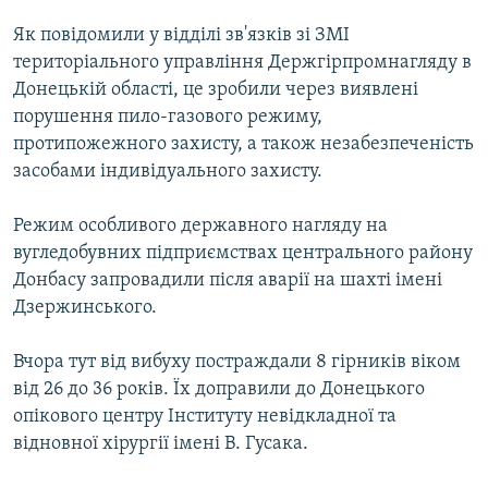
КИТАЙ.ВИКЛИКИ
Як повідомили у відділі зв'язків зі ЗМІ
МУЛЬТИМЕДІА
територіального управління Держгірпромнагляду в
Донецькій області, це зробили через виявлені
ФОТО
порушення пило-газового режиму,
СПЕЦПРОЄКТИ
протипожежного захисту, а також незабезпеченість
засобами індивідуального захисту.
ПОДКАСТИ
Режим особливого державного нагляду на
КРИМ РЕАЛІЇ
вугледобувних підприємствах центрального району
РУС
Донбасу запровадили після аварії на шахті імені
УКР
Дзержинського.
КТАТ
Вчора тут від вибуху постраждали 8 гірників віком
від 26 до 36 років. Їх доправили до Донецького
ДОЛУЧАЙСЯ!
опікового центру Інституту невідкладної та
відновної хірургії імені В. Гусака.