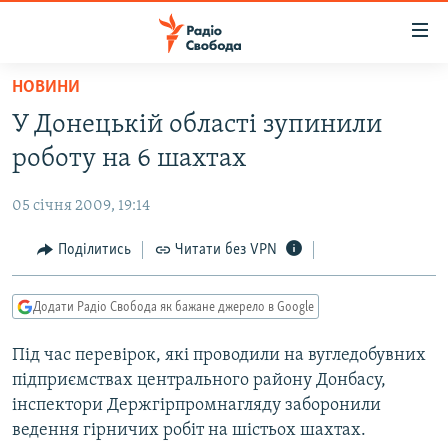
Доступність
посилання
Перейти
НОВИНИ
до
РАДІО СВОБОДА – 70 РОКІВ
У Донецькій області зупинили
основного
ВСЕ ЗА ДОБУ
матеріалу
роботу на 6 шахтах
СТАТТІ
Перейти
до
05 січня 2009, 19:14
ВІЙНА
ПОЛІТИКА
основної
РОСІЙСЬКА «ФІЛЬТРАЦІЯ»
Поділитись
Читати без VPN
ЕКОНОМІКА
навігації
Перейти
ДОНБАС.РЕАЛІЇ
СУСПІЛЬСТВО
до
Додати Радіо Свобода як бажане джерело в Google
КРИМ.РЕАЛІЇ
КУЛЬТУРА
пошуку
Під час перевірок, які проводили на вугледобувних
ТИ ЯК?
СПОРТ
підприємствах центрального району Донбасу,
СХЕМИ
УКРАЇНА
інспектори Держгірпромнагляду заборонили
ведення гірничих робіт на шістьох шахтах.
ПРИАЗОВ’Я
СВІТ