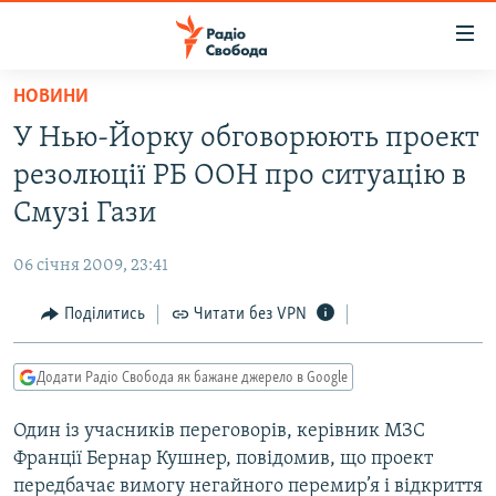
Доступність
посилання
Перейти
НОВИНИ
до
РАДІО СВОБОДА – 70 РОКІВ
У Нью-Йорку обговорюють проект
основного
ВСЕ ЗА ДОБУ
матеріалу
резолюції РБ ООН про ситуацію в
СТАТТІ
Перейти
Смузі Гази
до
ВІЙНА
ПОЛІТИКА
основної
06 січня 2009, 23:41
РОСІЙСЬКА «ФІЛЬТРАЦІЯ»
ЕКОНОМІКА
навігації
Перейти
Поділитись
Читати без VPN
ДОНБАС.РЕАЛІЇ
СУСПІЛЬСТВО
до
КРИМ.РЕАЛІЇ
КУЛЬТУРА
пошуку
Додати Радіо Свобода як бажане джерело в Google
ТИ ЯК?
СПОРТ
Один із учасників переговорів, керівник МЗС
СХЕМИ
УКРАЇНА
Франції Бернар Кушнер, повідомив, що проект
КИТАЙ.ВИКЛИКИ
СВІТ
передбачає вимогу негайного перемир’я і відкриття