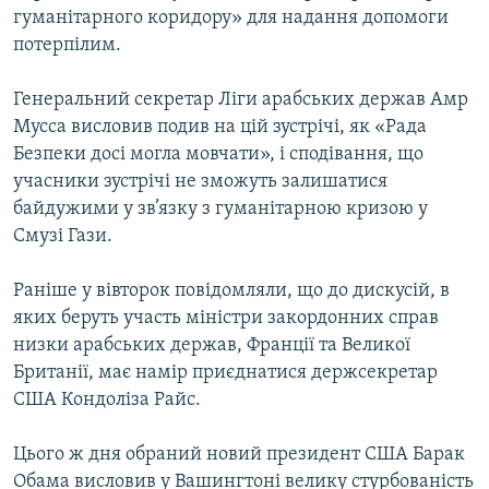
гуманітарного коридору» для надання допомоги
МУЛЬТИМЕДІА
потерпілим.
ФОТО
СПЕЦПРОЄКТИ
Генеральний секретар Ліги арабських держав Амр
Мусса висловив подив на цій зустрічі, як «Рада
ПОДКАСТИ
Безпеки досі могла мовчати», і сподівання, що
учасники зустрічі не зможуть залишатися
КРИМ РЕАЛІЇ
байдужими у зв’язку з гуманітарною кризою у
РУС
Смузі Гази.
УКР
Раніше у вівторок повідомляли, що до дискусій, в
КТАТ
яких беруть участь міністри закордонних справ
низки арабських держав, Франції та Великої
ДОЛУЧАЙСЯ!
Британії, має намір приєднатися держсекретар
США Кондоліза Райс.
Цього ж дня обраний новий президент США Барак
Обама висловив у Вашингтоні велику стурбованість