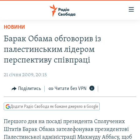
Доступність
посилання
Перейти
НОВИНИ
до
РАДІО СВОБОДА – 70 РОКІВ
Барак Обама обговорив із
основного
ВСЕ ЗА ДОБУ
матеріалу
палестинським лідером
СТАТТІ
Перейти
перспективу співпраці
до
ВІЙНА
ПОЛІТИКА
основної
21 січня 2009, 20:15
РОСІЙСЬКА «ФІЛЬТРАЦІЯ»
ЕКОНОМІКА
навігації
Перейти
Поділитись
Читати без VPN
ДОНБАС.РЕАЛІЇ
СУСПІЛЬСТВО
до
КРИМ.РЕАЛІЇ
КУЛЬТУРА
пошуку
Додати Радіо Свобода як бажане джерело в Google
ТИ ЯК?
СПОРТ
Першого дня на посаді президента Сполучених
СХЕМИ
УКРАЇНА
Штатів Барак Обама зателефонував президентові
КИТАЙ.ВИКЛИКИ
СВІТ
Палестинської адміністрації Махмуду Аббасу, щоб