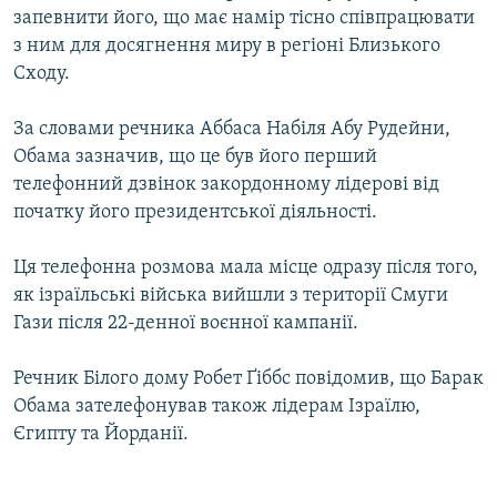
запевнити його, що має намір тісно співпрацювати
МУЛЬТИМЕДІА
з ним для досягнення миру в регіоні Близького
ФОТО
Сходу.
СПЕЦПРОЄКТИ
За словами речника Аббаса Набіля Абу Рудейни,
ПОДКАСТИ
Обама зазначив, що це був його перший
телефонний дзвінок закордонному лідерові від
КРИМ РЕАЛІЇ
початку його президентської діяльності.
РУС
Ця телефонна розмова мала місце одразу після того,
УКР
як ізраїльські війська вийшли з території Смуги
КТАТ
Гази після 22-денної воєнної кампанії.
ДОЛУЧАЙСЯ!
Речник Білого дому Робет Ґіббс повідомив, що Барак
Обама зателефонував також лідерам Ізраїлю,
Єгипту та Йорданії.