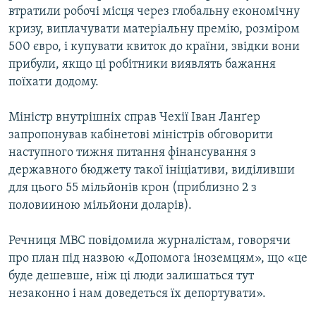
втратили робочі місця через глобальну економічну
МУЛЬТИМЕДІА
кризу, виплачувати матеріальну премію, розміром
ФОТО
500 євро, і купувати квиток до країни, звідки вони
СПЕЦПРОЄКТИ
прибули, якщо ці робітники виявлять бажання
поїхати додому.
ПОДКАСТИ
Міністр внутрішніх справ Чехії Іван Ланґер
КРИМ РЕАЛІЇ
запропонував кабінетові міністрів обговорити
РУС
наступного тижня питання фінансування з
державного бюджету такої ініціативи, виділивши
УКР
для цього 55 мільйонів крон (приблизно 2 з
КТАТ
половииною мільйони доларів).
ДОЛУЧАЙСЯ!
Речниця МВС повідомила журналістам, говорячи
про план під назвою «Допомога іноземцям», що «це
буде дешевше, ніж ці люди залишаться тут
незаконно і нам доведеться їх депортувати».