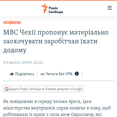
Доступність
посилання
Перейти
НОВИНИ
до
РАДІО СВОБОДА – 70 РОКІВ
МВС Чехії пропонує матеріально
основного
ВСЕ ЗА ДОБУ
матеріалу
заохочувати заробітчан їхати
СТАТТІ
Перейти
додому
до
ВІЙНА
ПОЛІТИКА
основної
04 лютого 2009, 23:22
РОСІЙСЬКА «ФІЛЬТРАЦІЯ»
ЕКОНОМІКА
навігації
Перейти
Поділитись
Читати без VPN
ДОНБАС.РЕАЛІЇ
СУСПІЛЬСТВО
до
КРИМ.РЕАЛІЇ
КУЛЬТУРА
пошуку
Додати Радіо Свобода як бажане джерело в Google
ТИ ЯК?
СПОРТ
Як повідомляє в середу чеська преса, ідея
СХЕМИ
УКРАЇНА
міністерства внутрішніх справ полягає в тому, щоб
КИТАЙ.ВИКЛИКИ
СВІТ
робітникам із країн з-поза меж Євросоюзу, які