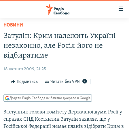
Доступність
посилання
Перейти
НОВИНИ
до
РАДІО СВОБОДА – 70 РОКІВ
Затулін: Крим належить Україні
основного
ВСЕ ЗА ДОБУ
матеріалу
незаконно, але Росія його не
СТАТТІ
Перейти
відбиратиме
до
ВІЙНА
ПОЛІТИКА
основної
18 лютого 2009, 21:25
РОСІЙСЬКА «ФІЛЬТРАЦІЯ»
ЕКОНОМІКА
навігації
Перейти
Поділитись
Читати без VPN
ДОНБАС.РЕАЛІЇ
СУСПІЛЬСТВО
до
КРИМ.РЕАЛІЇ
КУЛЬТУРА
пошуку
Додати Радіо Свобода як бажане джерело в Google
ТИ ЯК?
СПОРТ
Заступник голови комітету Державної думи Росії у
СХЕМИ
УКРАЇНА
справах СНД Костянтин Затулін заявляє, що у
ПРИАЗОВ’Я
СВІТ
Російської Федерації немає планів відібрати Крим в