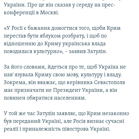
України. Про це він сказав у середу на прес-
КИТАЙ.ВИКЛИКИ
конференції в Москві.
МУЛЬТИМЕДІА
ФОТО
«У Росії є бажання домогтися того, щоби Крим
перестав бути яблуком розбрату, і щоб по
СПЕЦПРОЄКТИ
відношенню до Криму українська влада
ПОДКАСТИ
поводилася культурно», – заявив Затулін.
За його словами, йдеться про те, щоб Україна не
КРИМ РЕАЛІЇ
нав`язувала Криму свою мову, культуру і владу.
РУС
Зокрема, він вважає, що керівника Севастополя
УКР
має призначати не Президент України, а він
КТАТ
повинен обиратися населенням.
У той же час Затулін заявляє, що Крим незаконно
ДОЛУЧАЙСЯ!
був переданий Україні, але Росія визнає сучасні
реалії і приналежність півострова Україні.