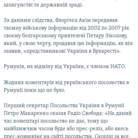
шпигунстві та державній зраді.
МУЛЬТИМЕДІА
ФОТО
За даними слідства, Флорічел Акім передавав
СПЕЦПРОЄКТИ
таємну військову інформацію від 2002 по 2007 рік
своєму болгарському приятелеві Петару Зіколову,
ПОДКАСТИ
який, у свою чергу, продавав цю інформацію, як він
заявив, «представникові України в Бухаресті».
КРИМ РЕАЛІЇ
РУС
Румунія, на відміну від України, є членом НАТО.
УКР
Жодних коментарів від українського посольства в
КТАТ
Румунії поки що не було.
ДОЛУЧАЙСЯ!
Перший секретар Посольства України в Румунії
Петро Макаренко сказав Радіо Свобода: «На даний
час коментарі посольство не дає, тому що
найближчим часом буде або прес-реліз, або якесь
прес-комюніке на сайті посольства. Скоріш за все,