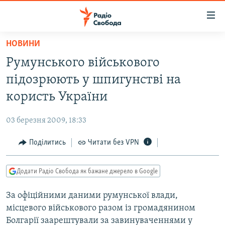
Доступність
посилання
Перейти
НОВИНИ
до
РАДІО СВОБОДА – 70 РОКІВ
Румунського військового
основного
ВСЕ ЗА ДОБУ
матеріалу
підозрюють у шпигунстві на
СТАТТІ
Перейти
користь України
до
ВІЙНА
ПОЛІТИКА
основної
03 березня 2009, 18:33
РОСІЙСЬКА «ФІЛЬТРАЦІЯ»
ЕКОНОМІКА
навігації
Перейти
Поділитись
Читати без VPN
ДОНБАС.РЕАЛІЇ
СУСПІЛЬСТВО
до
КРИМ.РЕАЛІЇ
КУЛЬТУРА
пошуку
Додати Радіо Свобода як бажане джерело в Google
ТИ ЯК?
СПОРТ
За офіційними даними румунської влади,
СХЕМИ
УКРАЇНА
місцевого військового разом із громадянином
КИТАЙ.ВИКЛИКИ
СВІТ
Болгарії заарештували за завинуваченнями у