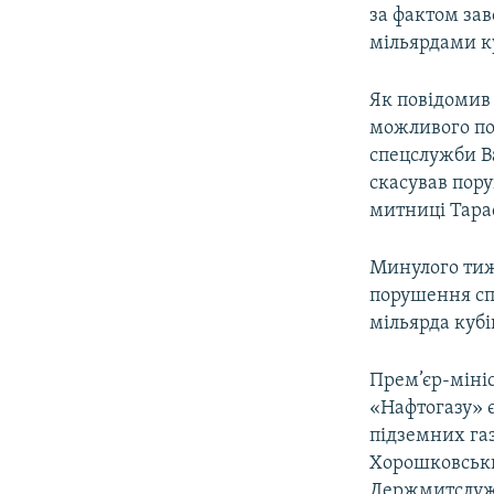
МУЛЬТИМЕДІА
за фактом за
ФОТО
мільярдами ку
СПЕЦПРОЄКТИ
Як повідомив 
ПОДКАСТИ
можливого по
спецслужби В
скасував пор
митниці Тара
Минулого тиж
порушення сп
мільярда кубі
Прем’єр-міні
«Нафтогазу» є
підземних газ
Хорошковськи
Держмитслужб