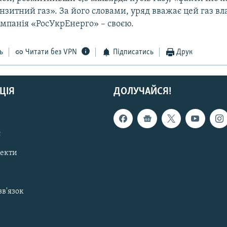
зитний газ». За його словами, уряд вважає цей газ вл
омпанія «РосУкрЕнерго» – своєю.
ь
Читати без VPN
Підписатись
Друк
ЦІЯ
ДОЛУЧАЙСЯ!
с
пекти
зв'язок