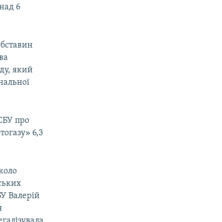
над 6
 обставин
ва
ду, який
нальної
СБУ про
огазу» 6,3
коло
нських
БУ Валерій
я
егалізувала