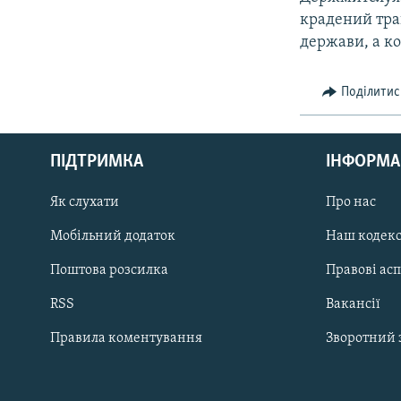
крадений тран
держави, а к
Поділитис
КРИМ РЕАЛІЇ
РУС
ПІДТРИМКА
ІНФОРМА
УКР
КТАТ
Як слухати
Про нас
Мобільний додаток
Наш кодек
ДОЛУЧАЙСЯ!
Поштова розсилка
Правові ас
RSS
Вакансії
Правила коментування
Зворотний 
Усі сайти RFE/RL