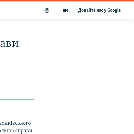
Додайте нас у Google
рави
ченківського
альної справи