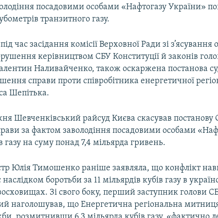
володіння посадовими особами «Нафтогазу України» по
бометрів транзитного газу.
під час засідання комісії Верховної Ради зі з’ясування
рушення керівництвом СБУ Конституції й законів голо
алентин Наливайченко, також оскаржена постанова су
ушення справи проти співробітника енергетичної регіо
са Шепітька.
ня Шевченківський райсуд Києва скасував постанову 
рави за фактом заволодіння посадовими особами «Нафт
в газу на суму понад 7,4 мільярда гривень.
стр Юлія Тимошенко раніше заявляла, що конфлікт нав
 наслідком боротьби за 11 мільярдів кубів газу в украї
осховищах. Зі свого боку, перший заступник голови С
й наголошував, що Енергетична регіональна митниц
и, розмитнивши 6,3 мільярда кубів газу, «фактично л