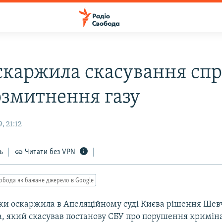
скаржила скасування сп
озмитнення газу
, 21:12
ь
Читати без VPN
обода як бажане джерело в Google
ки оскаржила в Апеляційному суді Києва рішення Шев
а, який скасував постанову СБУ про порушення кримін