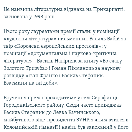
КИТАЙ.ВИКЛИКИ
Це найвища літературна відзнака на Прикарпатті,
МУЛЬТИМЕДІА
заснована у 1998 році.
ФОТО
Цього року лауреатами премії стали: у номінації
СПЕЦПРОЄКТИ
«художня література» письменник Василь Бабій за
твір «Королеви європейських престолів»; у
ПОДКАСТИ
номінації «документальна і науково-критична
література» – Василь Нагірняк за книгу «Во славу
КРИМ РЕАЛІЇ
Золотого Тризуба» і Роман Піхманець за наукову
РУС
розвідку «Іван Франко і Василь Стефаник.
УКР
Взаємини на тлі доби».
КТАТ
Вручення премії проходитиме у селі Серафинці
Городенківського району. Сюди часто приїжджав
ДОЛУЧАЙСЯ!
Василь Стефаник до Левка Бачинського,
майбутнього віце-президента ЗУНР, з яким вчився в
Коломийській гімназії і навіть був закоханий у його