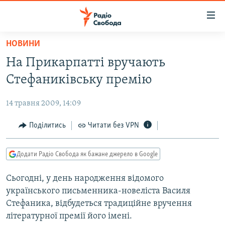
Доступність
посилання
Перейти
НОВИНИ
до
РАДІО СВОБОДА – 70 РОКІВ
На Прикарпатті вручають
основного
ВСЕ ЗА ДОБУ
матеріалу
Стефаниківську премію
СТАТТІ
Перейти
до
14 травня 2009, 14:09
ВІЙНА
ПОЛІТИКА
основної
РОСІЙСЬКА «ФІЛЬТРАЦІЯ»
Поділитись
Читати без VPN
ЕКОНОМІКА
навігації
Перейти
ДОНБАС.РЕАЛІЇ
СУСПІЛЬСТВО
до
Додати Радіо Свобода як бажане джерело в Google
КРИМ.РЕАЛІЇ
КУЛЬТУРА
пошуку
Сьогодні, у день народження відомого
ТИ ЯК?
СПОРТ
українського письменника-новеліста Василя
СХЕМИ
УКРАЇНА
Стефаника, відбудеться традиційне вручення
літературної премії його імені.
ПРИАЗОВ’Я
СВІТ