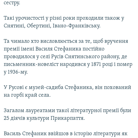
сестру.
Усі сайти RFE/RL
Такі урочистості у різні роки проходили також у
Снятині, Обертині, Івано-Франківську.
Та чимало хто висловлюється за те, щоб вручення
премії імені Василя Стефаника постійно
проводилося у селі Русів Снятинського району, де
письменник-новеліст народився у 1871 році і помер
у 1936-му.
У Русові є музей-садиба Стефаника, він похований
на горбі край села.
Загалом лауреатами такої літературної премії були
25 діячів культури Прикарпаття.
Василь Стефаник ввійшов в історію літератури як