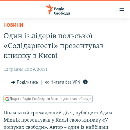
Доступність
посилання
Перейти
НОВИНИ
до
РАДІО СВОБОДА – 70 РОКІВ
Один із лідерів польської
основного
ВСЕ ЗА ДОБУ
матеріалу
«Солідарності» презентував
СТАТТІ
Перейти
книжку в Києві
до
ВІЙНА
ПОЛІТИКА
основної
22 травня 2009, 20:31
РОСІЙСЬКА «ФІЛЬТРАЦІЯ»
ЕКОНОМІКА
навігації
Перейти
Поділитись
Читати без VPN
ДОНБАС.РЕАЛІЇ
СУСПІЛЬСТВО
до
КРИМ.РЕАЛІЇ
КУЛЬТУРА
пошуку
Додати Радіо Свобода як бажане джерело в Google
ТИ ЯК?
СПОРТ
Польський громадський діяч, публіцист Адам
СХЕМИ
УКРАЇНА
Міхнік презентував у Києві свою книжку «У
КИТАЙ.ВИКЛИКИ
СВІТ
пошуках свободи». Автор – один із найбільш