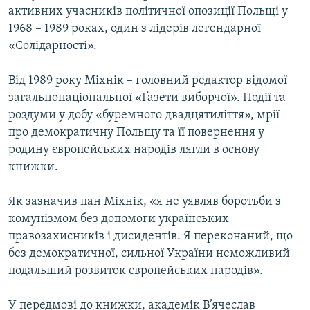
активних учасників політичної опозиції Польщі у
МУЛЬТИМЕДІА
1968 – 1989 роках, один з лідерів легендарної
ФОТО
«Солідарності».
СПЕЦПРОЄКТИ
Від 1989 року Міхнік – головний редактор відомої
ПОДКАСТИ
загальнонаціональної «Ґазети виборчої». Події та
роздуми у добу «буремного двадцятиліття», мрії
КРИМ РЕАЛІЇ
про демократичну Польщу та її повернення у
РУС
родину європейських народів лягли в основу
книжки.
УКР
КТАТ
Як зазначив пан Міхнік, «я не уявляв боротьби з
комунізмом без допомоги українських
ДОЛУЧАЙСЯ!
правозахисників і дисидентів. Я переконаний, що
без демократичної, сильної України неможливий
подальший розвиток європейських народів».
У передмові до книжки, академік В’ячеслав