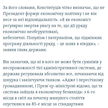
МУЛЬТИМЕДІА
За його словами, Конституція чітко визначає, що не
ФОТО
Президент формує економічну політику і не він
несе за неї відповідальність. «Я як економіст
СПЕЦПРОЄКТИ
регулярно звертав увагу на те, що дії уряду
ПОДКАСТИ
економічно необгрунтовані,
небезпечні. Популізм і патерналізм, що підмінили
КРИМ РЕАЛІЇ
програму діяльності уряду, – це шлях в нікуди», –
РУС
заявив глава держави.
УКР
Він зазначив, що ні в кого не може бути сумнівів у
КТАТ
неспроможності тієї адміністративної системи, де
держава регулювала абсолютно все, починаючи від
шнурка і закінчуючи танком. «Адже і пересічному
ДОЛУЧАЙСЯ!
громадянинові, і Прем`єр-міністрові відомо, що та
система зайшла в економічну безвихідь: з 6-го
місця в світі на початку минулого століття
опустилися на 85-е місце за стандартами