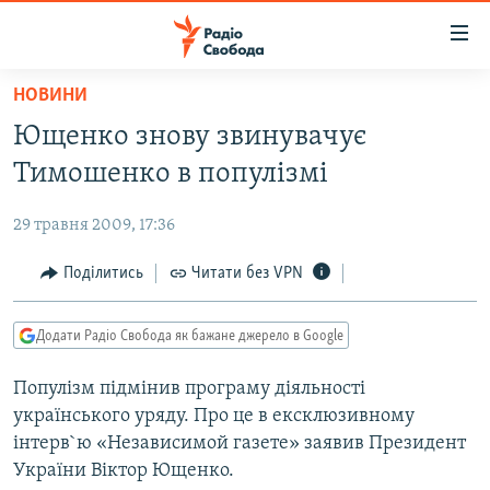
Доступність
посилання
Перейти
НОВИНИ
до
РАДІО СВОБОДА – 70 РОКІВ
Ющенко знову звинувачує
основного
ВСЕ ЗА ДОБУ
матеріалу
Тимошенко в популізмі
СТАТТІ
Перейти
до
29 травня 2009, 17:36
ВІЙНА
ПОЛІТИКА
основної
РОСІЙСЬКА «ФІЛЬТРАЦІЯ»
Поділитись
Читати без VPN
ЕКОНОМІКА
навігації
Перейти
ДОНБАС.РЕАЛІЇ
СУСПІЛЬСТВО
до
Додати Радіо Свобода як бажане джерело в Google
КРИМ.РЕАЛІЇ
КУЛЬТУРА
пошуку
Популізм підмінив програму діяльності
ТИ ЯК?
СПОРТ
українського уряду. Про це в ексклюзивному
СХЕМИ
УКРАЇНА
інтерв`ю «Независимой газете» заявив Президент
України Віктор Ющенко.
КИТАЙ.ВИКЛИКИ
СВІТ