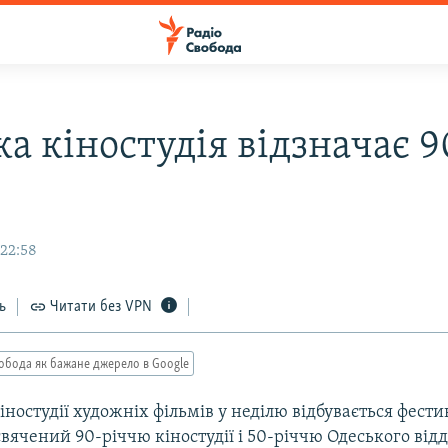
а кіностудія відзначає 9
 22:58
ь
Читати без VPN
обода як бажане джерело в Google
іностудії художніх фільмів у неділю відбувається фести
вячений 90-річчю кіностудії і 50-річчю Одеського від