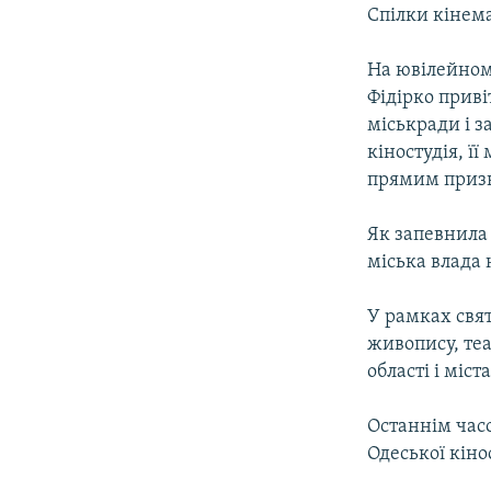
МУЛЬТИМЕДІА
Спілки кінема
ФОТО
На ювілейном
СПЕЦПРОЄКТИ
Фідірко приві
ПОДКАСТИ
міськради і з
кіностудія, ї
прямим приз
Як запевнила 
міська влада 
У рамках свят
живопису, теа
області і міс
Останнім час
Одеської кіно