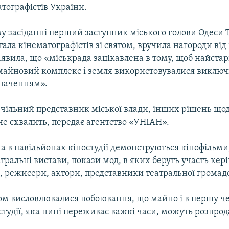
тографістів України.
у засіданні перший заступник міського голови Одеси 
тала кінематографістів зі святом, вручила нагороди від
аявила, що «міськрада зацікавлена в тому, щоб найстар
ї майновий комплекс і земля використовувалися виключ
наченням».
чільний представник міської влади, інших рішень щод
не схвалить, передає агентство «УНІАН».
а в павільйонах кіностудії демонструються кінофільми
тральні вистави, покази мод, в яких беруть участь кер
та, режисери, актори, представники театральної громад
ом висловлювалися побоювання, що майно і в першу ч
студії, яка нині переживає важкі часи, можуть розпрод