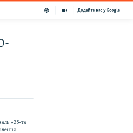
Додайте нас у Google
0-
валь «25-та
ділення