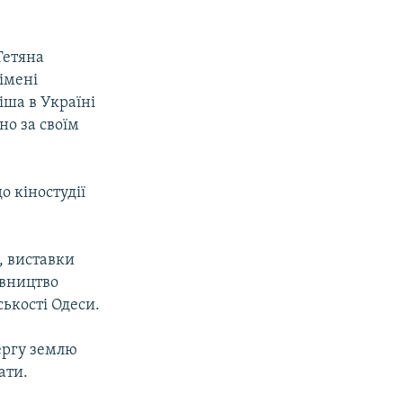
Тетяна
 імені
іша в Україні
но за своїм
о кіностудії
, виставки
івництво
ськості Одеси.
ергу землю
ати.