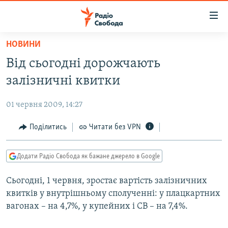
Доступність
посилання
Перейти
НОВИНИ
до
РАДІО СВОБОДА – 70 РОКІВ
Від сьогодні дорожчають
основного
ВСЕ ЗА ДОБУ
матеріалу
залізничні квитки
СТАТТІ
Перейти
до
01 червня 2009, 14:27
ВІЙНА
ПОЛІТИКА
основної
РОСІЙСЬКА «ФІЛЬТРАЦІЯ»
Поділитись
Читати без VPN
ЕКОНОМІКА
навігації
Перейти
ДОНБАС.РЕАЛІЇ
СУСПІЛЬСТВО
до
Додати Радіо Свобода як бажане джерело в Google
КРИМ.РЕАЛІЇ
КУЛЬТУРА
пошуку
Сьогодні, 1 червня, зростає вартість залізничних
ТИ ЯК?
СПОРТ
квитків у внутрішньому сполученні: у плацкартних
СХЕМИ
УКРАЇНА
вагонах – на 4,7%, у купейних і СВ – на 7,4%.
КИТАЙ.ВИКЛИКИ
СВІТ