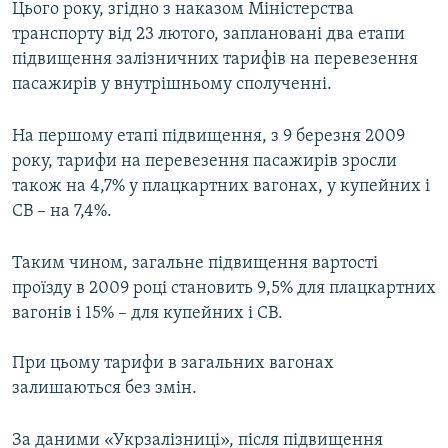
Цього року, згідно з наказом Міністерства
МУЛЬТИМЕДІА
транспорту від 23 лютого, заплановані два етапи
ФОТО
підвищення залізничних тарифів на перевезення
пасажирів у внутрішньому сполученні.
СПЕЦПРОЄКТИ
ПОДКАСТИ
На першому етапі підвищення, з 9 березня 2009
року, тарифи на перевезення пасажирів зросли
КРИМ РЕАЛІЇ
також на 4,7% у плацкартних вагонах, у купейних і
РУС
СВ – на 7,4%.
УКР
Таким чином, загальне підвищення вартості
КТАТ
проїзду в 2009 році становить 9,5% для плацкартних
вагонів і 15% – для купейних і СВ.
ДОЛУЧАЙСЯ!
При цьому тарифи в загальних вагонах
залишаються без змін.
За даними «Укрзалізниці», після підвищення