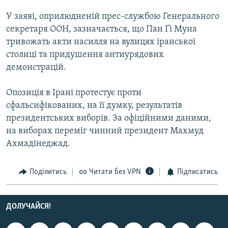
МУЛЬТИМЕДІА
У заяві, оприлюдненій прес-службою Генерального
ФОТО
секретаря ООН, зазначається, що Пан Ґі Муна
тривожать акти насилля на вулицях іранської
СПЕЦПРОЄКТИ
столиці та придушення антиурядових
ПОДКАСТИ
демонстрацій.
КРИМ РЕАЛІЇ
Опозиція в Ірані протестує проти
РУС
сфальсифікованих, на її думку, результатів
президентських виборів. За офіційними даними,
УКР
на виборах переміг чинний президент Махмуд
КТАТ
Ахмадінеджад.
ДОЛУЧАЙСЯ!
Поділитись
Читати без VPN
Підписатись
ДОЛУЧАЙСЯ!