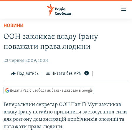
Доступність
посилання
Перейти
НОВИНИ
до
РАДІО СВОБОДА – 70 РОКІВ
ООН закликає владу Ірану
основного
ВСЕ ЗА ДОБУ
матеріалу
поважати права людини
СТАТТІ
Перейти
до
23 червня 2009, 10:01
ВІЙНА
ПОЛІТИКА
основної
РОСІЙСЬКА «ФІЛЬТРАЦІЯ»
Поділитись
Читати без VPN
ЕКОНОМІКА
навігації
Перейти
ДОНБАС.РЕАЛІЇ
СУСПІЛЬСТВО
до
Додати Радіо Свобода як бажане джерело в Google
КРИМ.РЕАЛІЇ
КУЛЬТУРА
пошуку
Генеральний секретар ООН Пан Ґі Мун закликав
ТИ ЯК?
СПОРТ
владу Ірану негайно припинити застосування сили
СХЕМИ
УКРАЇНА
для розгону демонстрацій прибічників опозиції та
поважати права людини.
КИТАЙ.ВИКЛИКИ
СВІТ