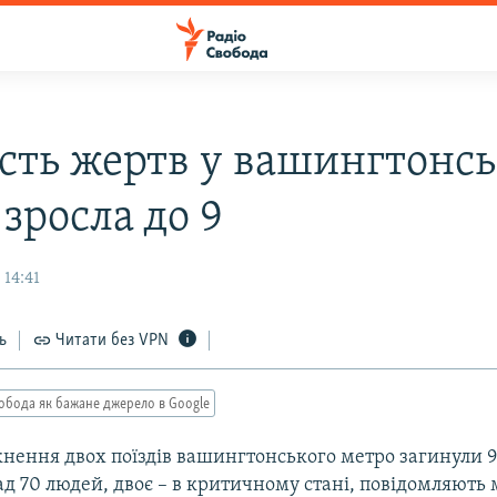
ість жертв у вашингтонс
зросла до 9
 14:41
ь
Читати без VPN
обода як бажане джерело в Google
кнення двох поїздів вашингтонського метро загинули 
д 70 людей, двоє – в критичному стані, повідомляють 