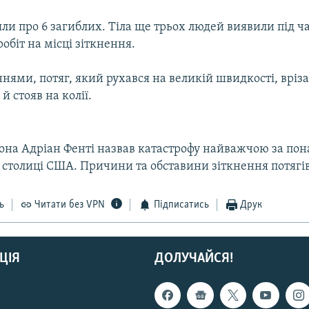
ли про 6 загиблих. Тіла ще трьох людей виявили під ч
обіт на місці зіткнення.
нями, потяг, який рухався на великій швидкості, вріза
й стояв на колії.
на Адріан Фенті назвав катастрофу найважчою за пон
 столиці США. Причини та обставини зіткнення потягів
ь
Читати без VPN
Підписатись
Друк
ЦІЯ
ДОЛУЧАЙСЯ!