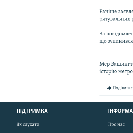
КИТАЙ.ВИКЛИКИ
МУЛЬТИМЕДІА
Раніше заявля
рятувальних р
ФОТО
СПЕЦПРОЄКТИ
За повідомлен
що зупинився 
ПОДКАСТИ
Мер Вашингто
історію метро
Поділитис
КРИМ РЕАЛІЇ
РУС
ПІДТРИМКА
ІНФОРМА
УКР
КТАТ
Як слухати
Про нас