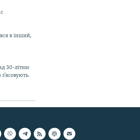
ас
вся в інший,
ад 30-літню
 з’ясовують.