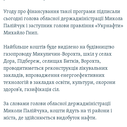
МУЛЬТИМЕДІА
Угоду про фінансування такої програми підписали
ФОТО
сьогодні голова обласної держадміністрації Микола
СПЕЦПРОЄКТИ
Палійчук і заступник голови правління «Укрнафти»
Михайло Гнип.
ПОДКАСТИ
Найбільше коштів буде виділено на будівництво
КРИМ РЕАЛІЇ
газопроводу Микуличин-Ворохта, шкіл у селах
РУС
Дора, Підбереж, селищах Битків, Ворохта,
проводитиметься реконструкція лікувальних
УКР
закладів, впровадження енергоефективних
КТАТ
технологій в закладах освіти, культури, охорони
здоров’я, газифікація сіл.
ДОЛУЧАЙСЯ!
За словами голови обласної держадміністрації
Миколи Палійчука, кошти йдуть на ті райони і
міста, де здійснюється видобуток нафти.