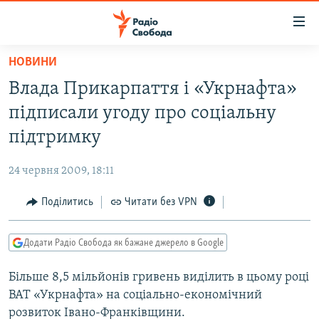
Доступність
посилання
Перейти
НОВИНИ
до
РАДІО СВОБОДА – 70 РОКІВ
Влада Прикарпаття і «Укрнафта»
основного
ВСЕ ЗА ДОБУ
матеріалу
підписали угоду про соціальну
СТАТТІ
Перейти
підтримку
до
ВІЙНА
ПОЛІТИКА
основної
24 червня 2009, 18:11
РОСІЙСЬКА «ФІЛЬТРАЦІЯ»
ЕКОНОМІКА
навігації
Перейти
Поділитись
Читати без VPN
ДОНБАС.РЕАЛІЇ
СУСПІЛЬСТВО
до
КРИМ.РЕАЛІЇ
КУЛЬТУРА
пошуку
Додати Радіо Свобода як бажане джерело в Google
ТИ ЯК?
СПОРТ
Більше 8,5 мільйонів гривень виділить в цьому році
СХЕМИ
УКРАЇНА
ВАТ «Укрнафта» на соціально-економічний
КИТАЙ.ВИКЛИКИ
СВІТ
розвиток Івано-Франківщини.