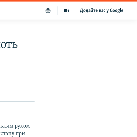
Додайте нас у Google
ють
тським рухом
истану при