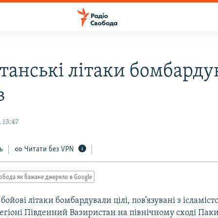
танські літаки бомбарду
в
 13:47
ь
Читати без VPN
обода як бажане джерело в Google
бойові літаки бомбардували цілі, пов’язувані з ісламіс
регіоні Південний Вазиристан на північному сході Пак