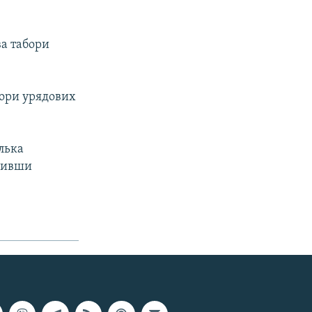
ва табори
бори урядових
лька
ищивши