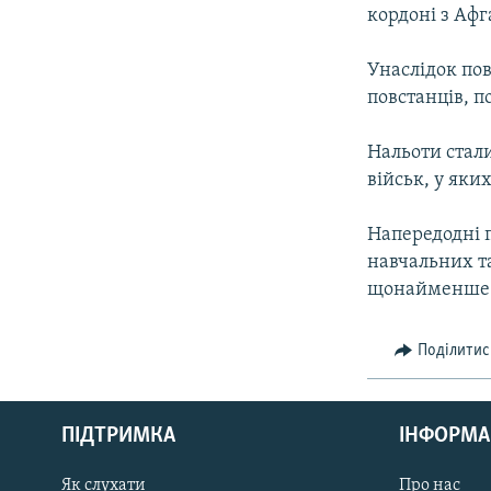
МУЛЬТИМЕДІА
кордоні з Афг
ФОТО
Унаслідок пов
СПЕЦПРОЄКТИ
повстанців, п
ПОДКАСТИ
Нальоти стал
військ, у яки
Напередодні п
навчальних т
щонайменше 
Поділитис
КРИМ РЕАЛІЇ
РУС
ПІДТРИМКА
ІНФОРМА
УКР
КТАТ
Як слухати
Про нас