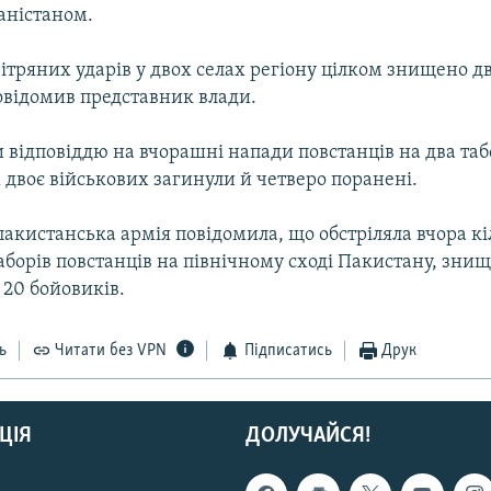
аністаном.
ітряних ударів у двох селах регіону цілком знищено д
овідомив представник влади.
и відповіддю на вчорашні напади повстанців на два та
х двоє військових загинули й четверо поранені.
акистанська армія повідомила, що обстріляла вчора кі
аборів повстанців на північному сході Пакистану, зн
20 бойовиків.
ь
Читати без VPN
Підписатись
Друк
ЦІЯ
ДОЛУЧАЙСЯ!