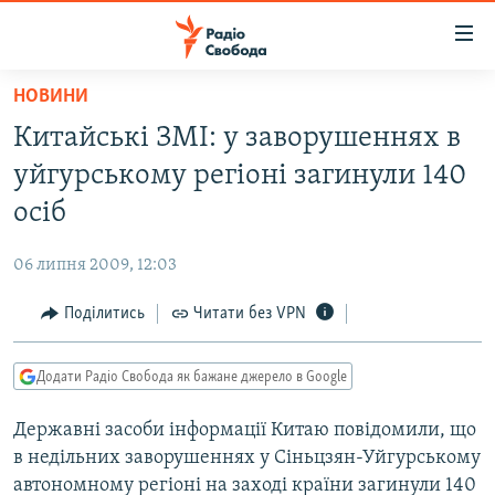
Доступність
посилання
Перейти
НОВИНИ
до
РАДІО СВОБОДА – 70 РОКІВ
Китайські ЗМІ: у заворушеннях в
основного
ВСЕ ЗА ДОБУ
матеріалу
уйгурському регіоні загинули 140
СТАТТІ
Перейти
осіб
до
ВІЙНА
ПОЛІТИКА
основної
06 липня 2009, 12:03
РОСІЙСЬКА «ФІЛЬТРАЦІЯ»
ЕКОНОМІКА
навігації
Перейти
Поділитись
Читати без VPN
ДОНБАС.РЕАЛІЇ
СУСПІЛЬСТВО
до
КРИМ.РЕАЛІЇ
КУЛЬТУРА
пошуку
Додати Радіо Свобода як бажане джерело в Google
ТИ ЯК?
СПОРТ
Державні засоби інформації Китаю повідомили, що
СХЕМИ
УКРАЇНА
в недільних заворушеннях у Сіньцзян-Уйгурському
КИТАЙ.ВИКЛИКИ
СВІТ
автономному регіоні на заході країни загинули 140