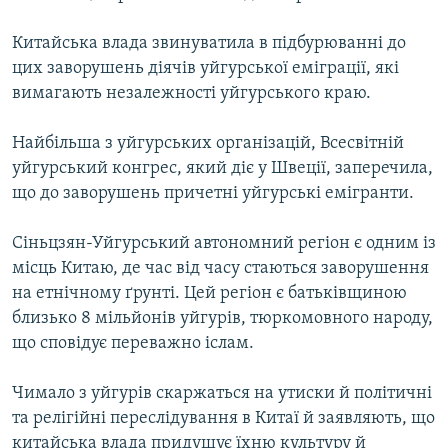
Усі сайти RFE/RL
Китайська влада звинуватила в підбурюванні до
цих заворушень діячів уйгурської еміграції, які
вимагають незалежності уйгурського краю.
Найбільша з уйгурських організацій, Всесвітній
уйгурський конгрес, який діє у Швеції, заперечила,
що до заворушень причетні уйгурські емігранти.
Сіньцзян-Уйгурський автономний регіон є одним із
місць Китаю, де час від часу стаються заворушення
на етнічному ґрунті. Цей регіон є батьківщиною
близько 8 мільйонів уйгурів, тюркомовного народу,
що сповідує переважно іслам.
Чимало з уйгурів скаржаться на утиски й політичні
та релігійні переслідування в Китаї й заявляють, що
китайська влада придушує їхню культуру й