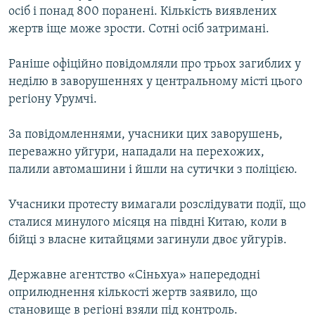
осіб і понад 800 поранені. Кількість виявлених
МУЛЬТИМЕДІА
жертв іще може зрости. Сотні осіб затримані.
ФОТО
СПЕЦПРОЄКТИ
Раніше офіційно повідомляли про трьох загиблих у
неділю в заворушеннях у центральному місті цього
ПОДКАСТИ
регіону Урумчі.
КРИМ РЕАЛІЇ
За повідомленнями, учасники цих заворушень,
РУС
переважно уйгури, нападали на перехожих,
палили автомашини і йшли на сутички з поліцією.
УКР
КТАТ
Учасники протесту вимагали розслідувати події, що
сталися минулого місяця на півдні Китаю, коли в
ДОЛУЧАЙСЯ!
бійці з власне китайцями загинули двоє уйгурів.
Державне агентство «Сіньхуа» напередодні
оприлюднення кількості жертв заявило, що
становище в регіоні взяли під контроль.