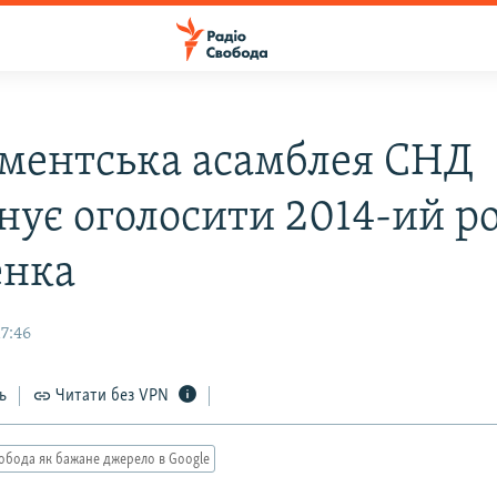
ментська асамблея СНД
нує оголосити 2014-ий р
енка
7:46
ь
Читати без VPN
обода як бажане джерело в Google