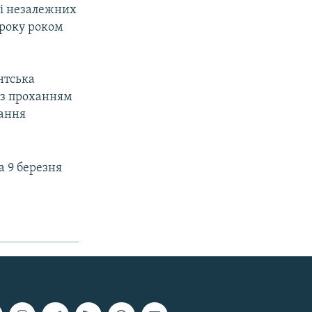
ті незалежних
 року роком
нтська
із проханням
дання
а 9 березня