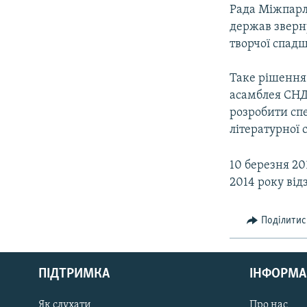
МУЛЬТИМЕДІА
Рада Міжпарл
ФОТО
держав зверн
творчої спад
СПЕЦПРОЄКТИ
ПОДКАСТИ
Таке рішення 
асамблея СНД
розробити спе
літературної
10 березня 20
2014 року ві
Поділитис
КРИМ РЕАЛІЇ
РУС
ПІДТРИМКА
ІНФОРМА
УКР
КТАТ
Як слухати
Про нас