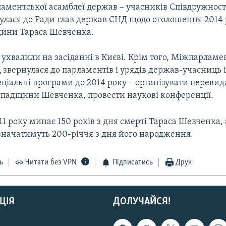
аментської асамблеї держав – учасників Співдружнос
улася до Ради глав держав СНД щодо оголошення 2014
щини Тараса Шевченка.
ухвалили на засіданні в Києві. Крім того, Міжпарламе
 звернулася до парламентів і урядів держав-учасниць 
ціальні програми до 2014 року – організувати переви
 спадщини Шевченка, провести наукові конференції.
11 року минає 150 років з дня смерті Тараса Шевченка, 
дзначатимуть 200-річчя з дня його народження.
ь
Читати без VPN
Підписатись
Друк
ЦІЯ
ДОЛУЧАЙСЯ!