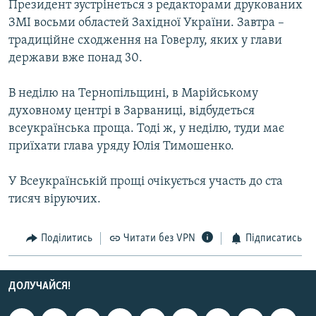
Президент зустрінеться з редакторами друкованих
МУЛЬТИМЕДІА
ЗМІ восьми областей Західної України. Завтра –
ФОТО
традиційне сходження на Говерлу, яких у глави
держави вже понад 30.
СПЕЦПРОЄКТИ
ПОДКАСТИ
В неділю на Тернопільщині, в Марійському
духовному центрі в Зарваниці, відбудеться
КРИМ РЕАЛІЇ
всеукраїнська проща. Тоді ж, у неділю, туди має
РУС
приїхати глава уряду Юлія Тимошенко.
УКР
У Всеукраїнській прощі очікується участь до ста
КТАТ
тисяч віруючих.
ДОЛУЧАЙСЯ!
Поділитись
Читати без VPN
Підписатись
ДОЛУЧАЙСЯ!