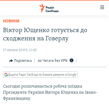
Доступність
посилання
Перейти
НОВИНИ
до
РАДІО СВОБОДА – 70 РОКІВ
Віктор Ющенко готується до
основного
ВСЕ ЗА ДОБУ
матеріалу
сходження на Говерлу
СТАТТІ
Перейти
до
17 липня 2009, 11:43
ВІЙНА
ПОЛІТИКА
основної
РОСІЙСЬКА «ФІЛЬТРАЦІЯ»
Поділитись
Читати без VPN
ЕКОНОМІКА
навігації
Перейти
ДОНБАС.РЕАЛІЇ
СУСПІЛЬСТВО
до
Додати Радіо Свобода як бажане джерело в Google
КРИМ.РЕАЛІЇ
КУЛЬТУРА
пошуку
Сьогодні розпочинається робоча поїздка
ТИ ЯК?
СПОРТ
Президента України Віктора Ющенка на Івано-
СХЕМИ
УКРАЇНА
Франківщину.
КИТАЙ.ВИКЛИКИ
СВІТ