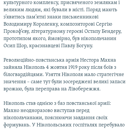
культурного комплексу, присвяченого землякам і
Усі сайти RFE/RL
великим людям, які бували в місті. Поряд мають
з’явитись пам’ятні знаки письменникові
Володимиру Короленку, композиторові Сергію
Прокоф’єву, літературному героєві Остапу Бендеру,
прототипом якого, ймовірно, був нікопольчанин
Осип Шор, краєзнавцеві Павлу Богуну.
Революційно-повстанська армія Нестора Махна
зайняла Нікополь 4 жовтня 1919 року після боїв з
білогвардійцями. Узяття Нікополя мало стратегічне
значення – саме тут були зосереджені великі запаси
врожаю, була переправа на Лівобережжя.
Нікополь став однією з баз повстанської армії:
Махно неодноразово виступав перед
нікопольчанами, пояснюючи завдання своїх
формувань. У Нікопольських госпіталях перебувало