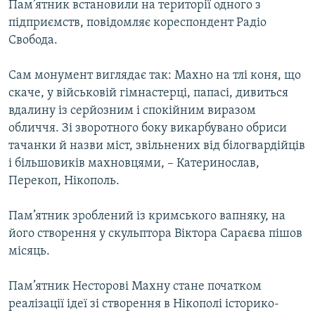
Пам’ятник встановили на території одного з
МУЛЬТИМЕДІА
підприємств, повідомляє кореспондент Радіо
ФОТО
Свобода.
СПЕЦПРОЄКТИ
Сам монумент виглядає так: Махно на тлі коня, що
ПОДКАСТИ
скаче, у військовій гімнастерці, папасі, дивиться
вдалину із серйозним і спокійним виразом
КРИМ РЕАЛІЇ
обличчя. Зі зворотного боку викарбувано обриси
РУС
тачанки й назви міст, звільнених від білогвардійців
і більшовиків махновцями, – Катеринослав,
УКР
Перекоп, Нікополь.
КТАТ
Пам’ятник зроблений із кримського вапняку, на
його створення у скульптора Віктора Сараєва пішов
ДОЛУЧАЙСЯ!
місяць.
Пам’ятник Несторові Махну стане початком
реалізації ідеї зі створення в Нікополі історико-