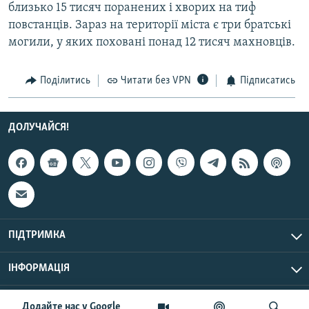
близько 15 тисяч поранених і хворих на тиф
повстанців. Зараз на території міста є три братські
могили, у яких поховані понад 12 тисяч махновців.
Поділитись
Читати без VPN
Підписатись
ДОЛУЧАЙСЯ!
ПІДТРИМКА
ІНФОРМАЦІЯ
UTC+3
© Радіо Свобода, 2026 | Усі права застережено.
Додайте нас у Google