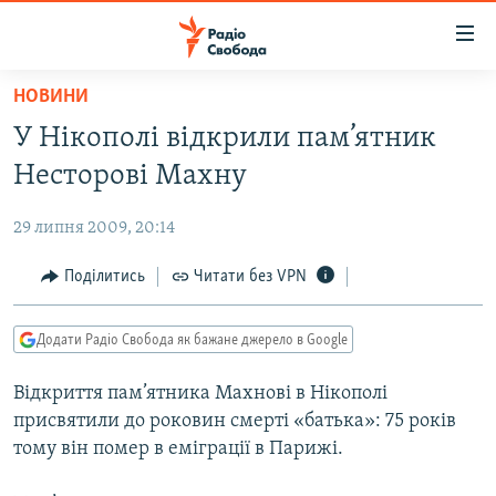
Доступність
посилання
Перейти
НОВИНИ
до
РАДІО СВОБОДА – 70 РОКІВ
У Нікополі відкрили пам’ятник
основного
ВСЕ ЗА ДОБУ
матеріалу
Несторові Махну
СТАТТІ
Перейти
до
29 липня 2009, 20:14
ВІЙНА
ПОЛІТИКА
основної
РОСІЙСЬКА «ФІЛЬТРАЦІЯ»
Поділитись
Читати без VPN
ЕКОНОМІКА
навігації
Перейти
ДОНБАС.РЕАЛІЇ
СУСПІЛЬСТВО
до
Додати Радіо Свобода як бажане джерело в Google
КРИМ.РЕАЛІЇ
КУЛЬТУРА
пошуку
Відкриття пам’ятника Махнові в Нікополі
ТИ ЯК?
СПОРТ
присвятили до роковин смерті «батька»: 75 років
СХЕМИ
УКРАЇНА
тому він помер в еміграції в Парижі.
КИТАЙ.ВИКЛИКИ
СВІТ