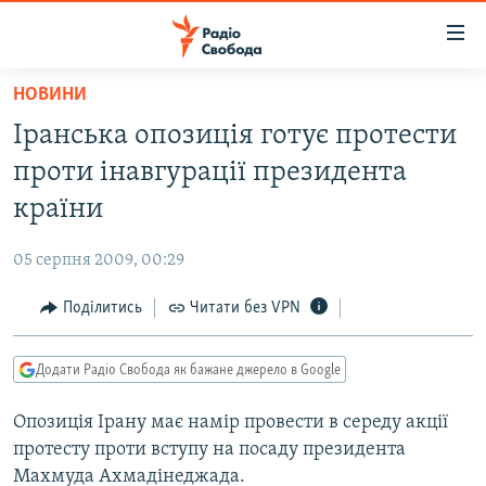
Доступність
посилання
Перейти
НОВИНИ
до
РАДІО СВОБОДА – 70 РОКІВ
Іранська опозиція готує протести
основного
ВСЕ ЗА ДОБУ
матеріалу
проти інавгурації президента
СТАТТІ
Перейти
країни
до
ВІЙНА
ПОЛІТИКА
основної
05 серпня 2009, 00:29
РОСІЙСЬКА «ФІЛЬТРАЦІЯ»
ЕКОНОМІКА
навігації
Перейти
Поділитись
Читати без VPN
ДОНБАС.РЕАЛІЇ
СУСПІЛЬСТВО
до
КРИМ.РЕАЛІЇ
КУЛЬТУРА
пошуку
Додати Радіо Свобода як бажане джерело в Google
ТИ ЯК?
СПОРТ
Опозиція Ірану має намір провести в середу акції
СХЕМИ
УКРАЇНА
протесту проти вступу на посаду президента
КИТАЙ.ВИКЛИКИ
СВІТ
Махмуда Ахмадінеджада.