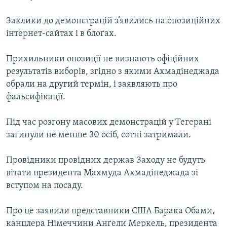
МУЛЬТИМЕДІА
Заклики до демонстрацій з’явились на опозиційних
ФОТО
інтернет-сайтах і в блоґах.
СПЕЦПРОЄКТИ
Прихильники опозиції не визнають офіційних
ПОДКАСТИ
результатів виборів, згідно з якими Ахмадінеджада
обрали на другий термін, і заявляють про
КРИМ РЕАЛІЇ
фальсифікації.
РУС
Під час розгону масових демонстрацій у Тегерані
УКР
загинули не менше 30 осіб, сотні затримали.
КТАТ
Провідники провідних держав Заходу не будуть
ДОЛУЧАЙСЯ!
вітати президента Махмуда Ахмадінеджада зі
вступом на посаду.
Про це заявили представники США Барака Обами,
канцлера Німеччини Анґели Меркель, президента