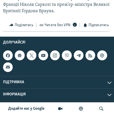
Франції Ніколя Саркозі та прем’єр-міністра Великої
Усі сайти RFE/RL
Британії Ґордона Брауна.
Поділитись
Читати без VPN
Підписатись
ДОЛУЧАЙСЯ!
ПІДТРИМКА
ІНФОРМАЦІЯ
UTC+3
© Радіо Свобода, 2026 | Усі права застережено.
Додайте нас у Google