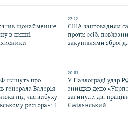
22:22
тратив щонайменше
США запровадили са
ну в липні –
проти осіб, пов’язани
ахисники
закупівлями зброї д
20:01
РФ пишуть про
У Павлограді удар Р
ь генерала Валерія
знищив депо «Укрп
нюка під час вибуху
загинули дві праців
вському ресторані 1
Смілянський