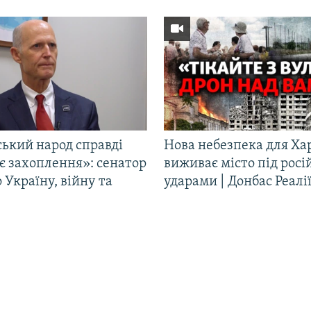
ський народ справді
Нова небезпека для Ха
є захоплення»: сенатор
виживає місто під рос
Україну, війну та
ударами | Донбас Реалі