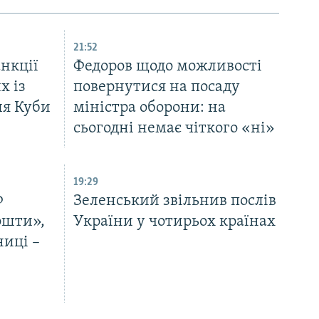
21:52
нкції
Федоров щодо можливості
х із
повернутися на посаду
ля Куби
міністра оборони: на
сьогодні немає чіткого «ні»
19:29
Ф
Зеленський звільнив послів
ошти»,
України у чотирьох країнах
ниці –