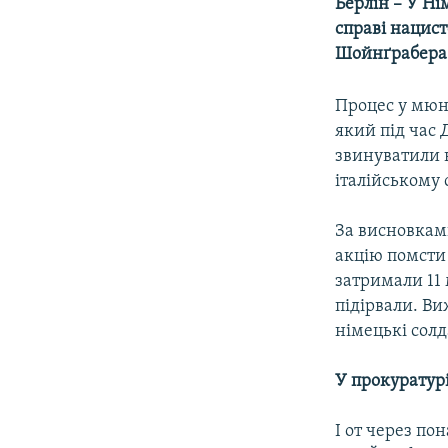
МУЛЬТИМЕДІА
Берлін – У Ні
справі нацис
ФОТО
Шойнґрабера з
СПЕЦПРОЄКТИ
Процес у мюн
ПОДКАСТИ
який під час 
звинуватили в
італійському 
За висновками
акцію помсти 
затримали 11
підірвали. Ви
німецькі солд
У прокуратур
І от через по