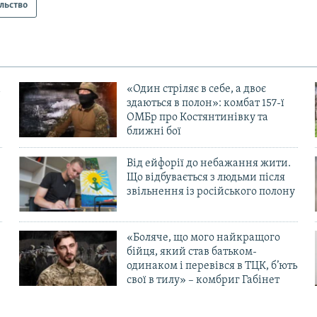
льство
«Один стріляє в себе, а двоє
здаються в полон»: комбат 157-ї
ОМБр про Костянтинівку та
ближні бої
Від ейфорії до небажання жити.
Що відбувається з людьми після
в
звільнення із російського полону
«Боляче, що мого найкращого
бійця, який став батьком-
одинаком і перевівся в ТЦК, б’ють
свої в тилу» – комбриг Габінет