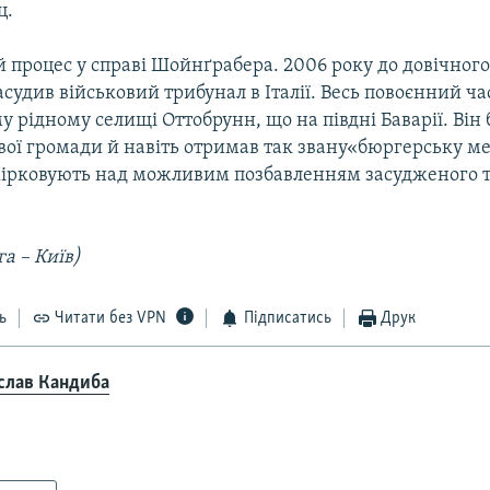
ц.
 процес у справі Шойнґрабера. 2006 року до довічного
асудив військовий трибунал в Італії. Весь повоєнний 
му рідному селищі Оттобрунн, що на півдні Баварії. Він
вої громади й навіть отримав так звану«бюргерську ме
мірковують над можливим позбавленням засудженого т
га – Київ)
ь
Читати без VPN
Підписатись
Друк
слав Кандиба