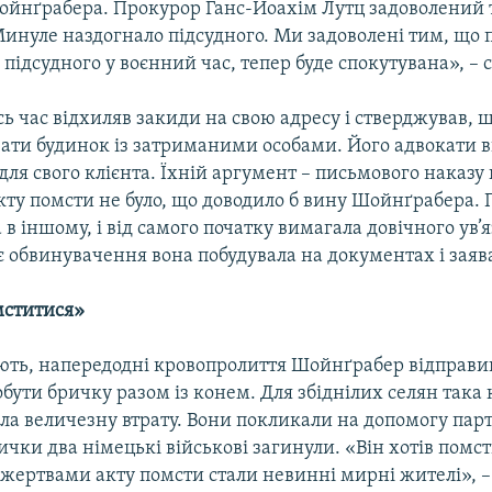
ойнґрабера. Прокурор Ганс-Йоахім Лутц задоволений
инуле наздогнало підсудного. Ми задоволені тим, що 
і підсудного у воєнний час, тепер буде спокутувана», – 
ь час відхиляв закиди на свою адресу і стверджував, 
вати будинок із затриманими особами. Його адвокати 
ля свого клієнта. Їхній аргумент – письмового наказу
кту помсти не було, що доводило б вину Шойнґрабера.
в іншому, і від самого початку вимагала довічного ув’
є обвинувачення вона побудувала на документах і заява
мститися»
ють, напередодні кровопролиття Шойнґрабер відправи
обути бричку разом із конем. Для збіднілих селян така
ла величезну втрату. Вони покликали на допомогу парт
ички два німецькі військові загинули. «Він хотів помсти
жертвами акту помсти стали невинні мирні жителі», –