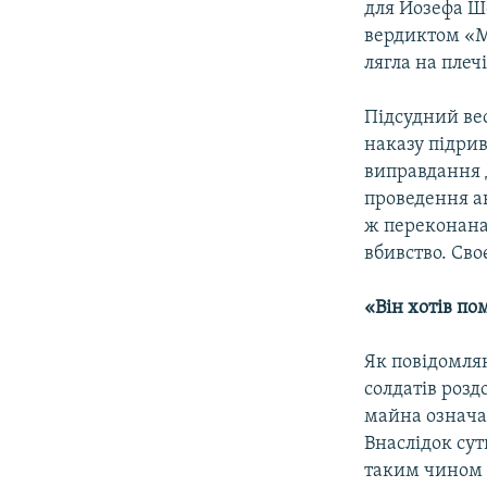
для Йозефа Ш
вердиктом «М
лягла на плеч
Підсудний вес
наказу підри
виправдання д
проведення а
ж переконана 
вбивство. Сво
«Він хотів по
Як повідомля
солдатів розд
майна означа
Внаслідок сут
таким чином 