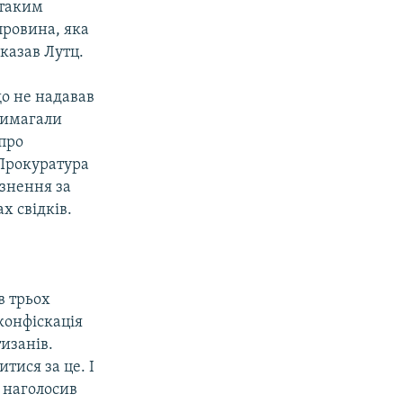
 таким
провина, яка
сказав Лутц.
що не надавав
вимагали
 про
 Прокуратура
язнення за
х свідків.
в трьох
 конфіскація
изанів.
тися за це. І
 наголосив