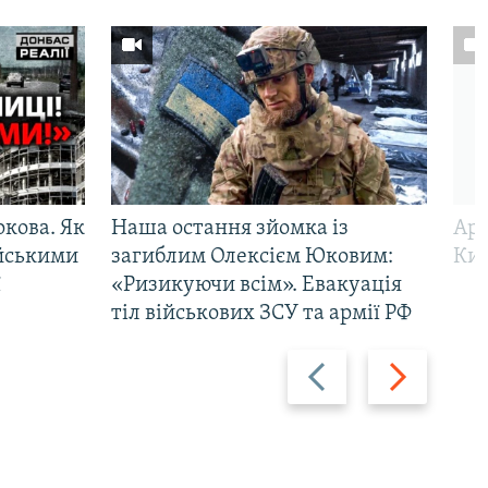
ркова. Як
Наша остання зйомка із
Арм
ійськими
загиблим Олексієм Юковим:
Киї
ї
«Ризикуючи всім». Евакуація
тіл військових ЗСУ та армії РФ
Назад
Вперед