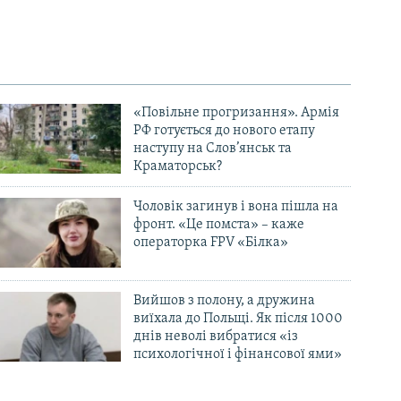
«Повільне прогризання». Армія
РФ готується до нового етапу
наступу на Слов’янськ та
Краматорськ?
Чоловік загинув і вона пішла на
фронт. «Це помста» – каже
операторка FPV «Білка»
Вийшов з полону, а дружина
виїхала до Польщі. Як після 1000
днів неволі вибратися «із
психологічної і фінансової ями»