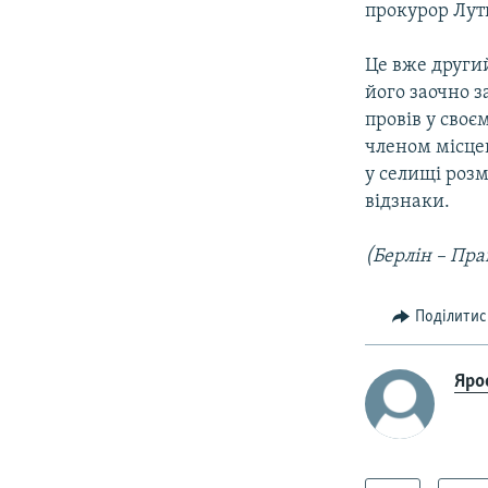
прокурор Лут
Це вже другий
його заочно з
провів у своє
членом місце
у селищі роз
відзнаки.
(Берлін – Пра
Поділитис
Яро