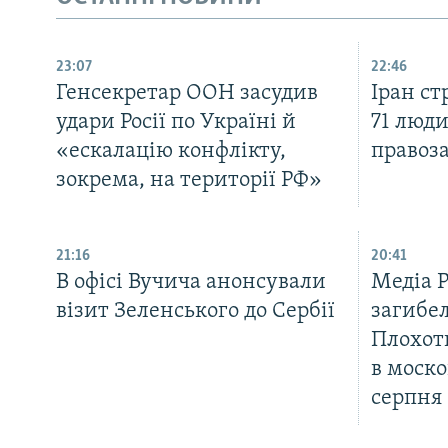
23:07
22:46
Генсекретар ООН засудив
Іран с
удари Росії по Україні й
71 люди
«ескалацію конфлікту,
правоз
зокрема, на території РФ»
21:16
20:41
В офісі Вучича анонсували
Медіа 
візит Зеленського до Сербії
загибел
Плохот
в моско
серпня
КРИМ РЕАЛІЇ