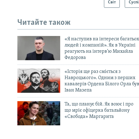
Світ
Суспі
Читайте також
«Я наступив на інтереси багатьох
людей і компаній». Як в Україні
реагують на інтерв’ю Михайла
Федорова
«Історія ще раз сміється з
Навроцького». Одним з перших
кавалерів Ордена Білого Орла бу
Іван Мазепа
Та, що планує бій. Як воює і про
що мріє офіцерка батальйону
«Свобода» Маргарита