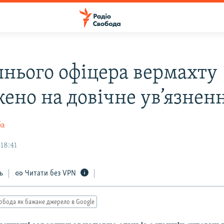
нього офіцера вермахту
жено на довічне ув’язнен
ба
18:41
ь
Читати без VPN
обода як бажане джерело в Google