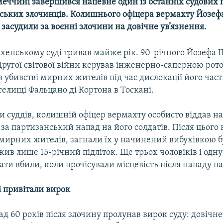
меччині завершився напевне один із останніх судових 
тських злочинців. Колишнього офіцера вермахту Йозеф
асудили за воєнні злочини на довічне ув’язнення.
хенському суді тривав майже рік. 90-річного Йозефа
Другої світової війни керував інженерно-саперною рот
 убивстві мирних жителів під час дислокації його час
селищі Фальцано ді Кортона в Тоскані.
 суддів, колишній офіцер вермахту особисто віддав н
за партизанський напад на його солдатів. Після цього 
 мирних жителів, загнали їх у начинений вибухівкою б
жив лише 15-річний підліток. Ще трьох чоловіків і одн
ати вбили, коли прочісували місцевість після нападу п
і привітали вирок
над 60 років після злочину пролунав вирок суду: довічн