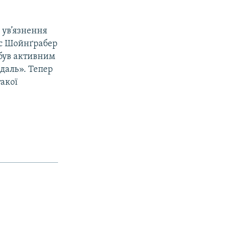
 ув’язнення
час Шойнґрабер
 був активним
даль». Тепер
акої