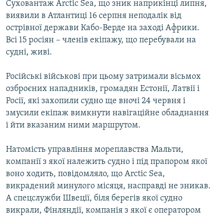
Суховантаж Arctic Sea, що зник наприкінці липня,
МУЛЬТИМЕДІА
виявили в Атлантиці 16 серпня неподалік від
ФОТО
острівної держави Кабо-Верде на заході Африки.
Всі 15 росіян – членів екіпажу, що перебували на
СПЕЦПРОЄКТИ
судні, живі.
ПОДКАСТИ
Російські військові при цьому затримали вісьмох
КРИМ РЕАЛІЇ
озброєних нападників, громадян Естонії, Латвії і
РУС
Росії, які захопили судно ще вночі 24 червня і
змусили екіпаж вимкнути навігаційне обладнання
УКР
і йти вказаним ними маршрутом.
КТАТ
Натомість управління мореплавства Мальти,
компанії з якої належить судно і під прапором якої
ДОЛУЧАЙСЯ!
воно ходить, повідомляло, що Arctic Sea,
викрадений минулого місяця, насправді не зникав.
А спецслужби Швеції, біля берегів якої судно
викрали, Фінляндії, компанія з якої є оператором