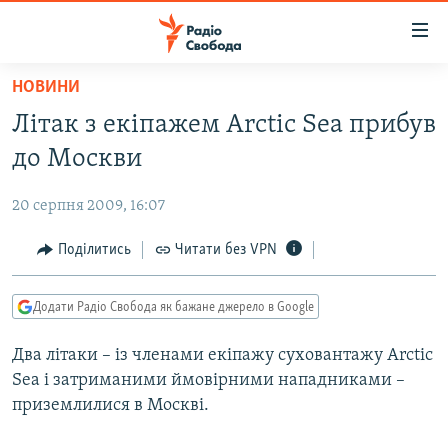
Доступність
посилання
Перейти
НОВИНИ
до
РАДІО СВОБОДА – 70 РОКІВ
Літак з екіпажем Arctic Sea прибув
основного
ВСЕ ЗА ДОБУ
матеріалу
до Москви
СТАТТІ
Перейти
до
20 серпня 2009, 16:07
ВІЙНА
ПОЛІТИКА
основної
РОСІЙСЬКА «ФІЛЬТРАЦІЯ»
Поділитись
Читати без VPN
ЕКОНОМІКА
навігації
Перейти
ДОНБАС.РЕАЛІЇ
СУСПІЛЬСТВО
до
Додати Радіо Свобода як бажане джерело в Google
КРИМ.РЕАЛІЇ
КУЛЬТУРА
пошуку
Два літаки – із членами екіпажу суховантажу Arctic
ТИ ЯК?
СПОРТ
Sea і затриманими ймовірними нападниками –
СХЕМИ
УКРАЇНА
приземлилися в Москві.
КИТАЙ.ВИКЛИКИ
СВІТ