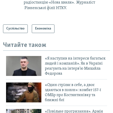
радіостанцію «Нова хвиля». Журналіст
Рівненської філії НТКУ.
Суспільство
Економіка
Читайте також
«Я наступив на інтереси багатьох
людей і компаній». Як в Україні
реагують на інтерв’ю Михайла
Федорова
«Один стріляє в себе, а двоє
здаються в полон»: комбат 157-ї
ОМБр про Костянтинівку та
ближні бої
«Повільне прогризання». Армія