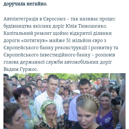
доручила негайно.
Усі сайти RFE/RL
Автоінтеграція в Євросоюз – так називає процес
будівництва якісних доріг Юлія Тимошенко.
Капітальний ремонт щойно відкритої ділянки
дороги «потягнув» майже 51 мільйон євро з
Європейського банку реконструкції і розвитку та
Європейського інвестиційного банку – розповів
голова державної служби автомобільних доріг
Вадим Гуржос.