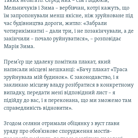
Таких небагато. Серед них – сім’ї Бідюків,
Мельничуків і Зима – вербівчан, котрі кажуть, що
їм запропонували менш якісне, ніж зруйноване під
час будівництва дороги, житло: «Забрали
чотирикімнатні – дали три, і не позакінчували, а де
закінчили – почало руйнуватися», – розповідає
Марія Зима.
Прем’єр ще здалеку помітила плакат, який
написали місцеві мешканці: «Бачу плакат «Траса
зруйнувала мій будинок». Є законодавство, і я
закликаю місцеву владу розібратися в конкретному
випадку, передати мені відповідний лист – я
підійду до вас, і я переконана, що ми зможемо там
справедливість відновити».
Згодом селяни отримали обіцянку з вуст глави
уряду про обов’язкове спорудження мостів-