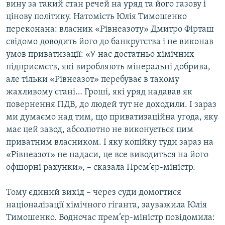
вину за такий стан речей на уряд та його газову і
цінову політику. Натомість Юлія Тимошенко
переконана: власник «Рівнеазоту» Дмитро Фірташ
свідомо доводить його до банкрутства і не виконав
умов приватизації: «У нас достатньо хімічних
підприємств, які виробляють мінеральні добрива,
але тільки «Рівнеазот» перебуває в такому
жахливому стані… Гроші, які уряд надавав як
повернення ПДВ, до людей тут не доходили. І зараз
ми думаємо над тим, що приватизаційна угода, яку
має цей завод, абсолютно не виконується цим
приватним власником. І яку копійку туди зараз на
«Рівнеазот» не надаси, це все виводиться на його
офшорні рахунки», – сказала Прем’єр-міністр.
Тому єдиний вихід – через суди домогтися
націоналізації хімічного гіганта, зауважила Юлія
Тимошенко. Водночас прем’єр-міністр повідомила: