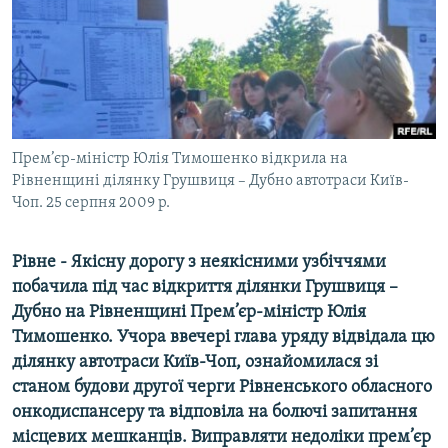
МУЛЬТИМЕДІА
ФОТО
СПЕЦПРОЄКТИ
ПОДКАСТИ
Прем’єр-міністр Юлія Тимошенко відкрила на
КРИМ РЕАЛІЇ
Рівненщині ділянку Грушвиця – Дубно автотраси Київ-
Чоп. 25 серпня 2009 р.
РУС
УКР
Рівне - Якісну дорогу з неякісними узбіччями
КТАТ
побачила під час відкриття ділянки Грушвиця –
Дубно на Рівненщині Прем’єр-міністр Юлія
ДОЛУЧАЙСЯ!
Тимошенко. Учора ввечері глава уряду відвідала цю
ділянку автотраси Київ-Чоп, ознайомилася зі
станом будови другої черги Рівненського обласного
онкодиспансеру та відповіла на болючі запитання
місцевих мешканців. Виправляти недоліки прем’єр