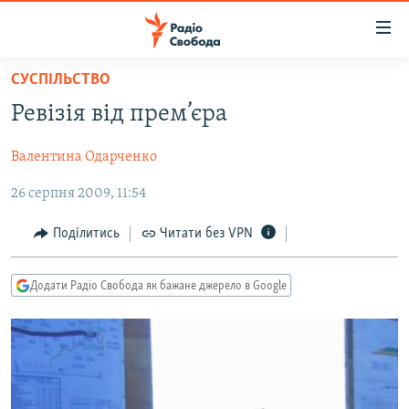
Доступність
посилання
Перейти
СУСПІЛЬСТВО
до
РАДІО СВОБОДА – 70 РОКІВ
Ревізія від прем’єра
основного
ВСЕ ЗА ДОБУ
матеріалу
Валентина Одарченко
СТАТТІ
Перейти
до
26 серпня 2009, 11:54
ВІЙНА
ПОЛІТИКА
основної
РОСІЙСЬКА «ФІЛЬТРАЦІЯ»
ЕКОНОМІКА
навігації
Поділитись
Читати без VPN
Перейти
ДОНБАС.РЕАЛІЇ
СУСПІЛЬСТВО
до
Додати Радіо Свобода як бажане джерело в Google
КРИМ.РЕАЛІЇ
КУЛЬТУРА
пошуку
ТИ ЯК?
СПОРТ
СХЕМИ
УКРАЇНА
КИТАЙ.ВИКЛИКИ
СВІТ