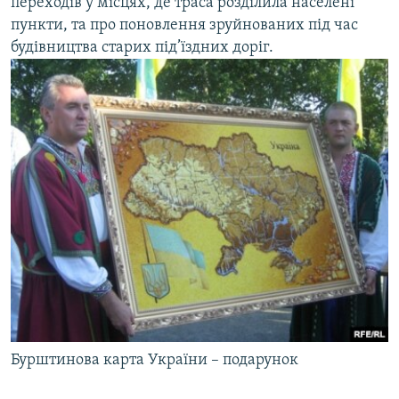
переходів у місцях, де траса розділила населені
пункти, та про поновлення зруйнованих під час
будівництва старих під’їздних доріг.
Бурштинова карта України – подарунок