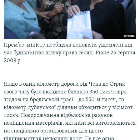
Прем’єр-міністр пообіцяла поновити ущемлені під
час будівництва шляху права селян. Рівне 25 серпня
2009 р.
Якщо в один кілометр дороги від Чопа до Стрия
свого часу було вкладено близько 350 тисяч євро,
згодом на бродівській трасі – до 550-и тисяч, то
кілометр дубенської ділянки обходиться у вісімсот
тисяч. Подорожчання відбулося за рахунок
поліпшення матеріалів, які нині всі виготовляються
на спеціально організованих для цього
підприємствах неподалік доріг. Це все одно