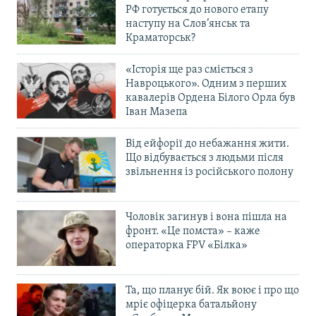
РФ готується до нового етапу
наступу на Слов’янськ та
Краматорськ?
«Історія ще раз сміється з
Навроцького». Одним з перших
кавалерів Ордена Білого Орла був
Іван Мазепа
Від ейфорії до небажання жити.
Що відбувається з людьми після
звільнення із російського полону
Чоловік загинув і вона пішла на
фронт. «Це помста» – каже
операторка FPV «Білка»
Та, що планує бій. Як воює і про що
мріє офіцерка батальйону