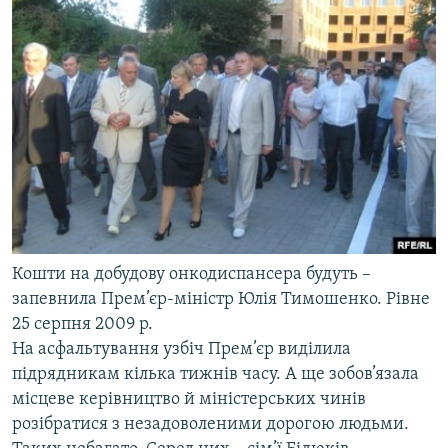
Кошти на добудову онкодиспансера будуть –
запевнила Прем’єр-міністр Юлія Тимошенко. Рівне
25 серпня 2009 р.
На асфальтування узбіч Прем’єр виділила
підрядникам кілька тижнів часу. А ще зобов’язала
місцеве керівництво й міністерських чинів
розібратися з незадоволеними дорогою людьми.