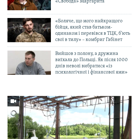
«Свобода» Маргарита
«Боляче, що мого найкращого
бійця, який став батьком-
одинаком і перевівся в ТЦК, б’ють
свої в тилу» – комбриг Габінет
Вийшов з полону, а дружина
виїхала до Польщі. Як після 1000
днів неволі вибратися «із
психологічної і фінансової ями»