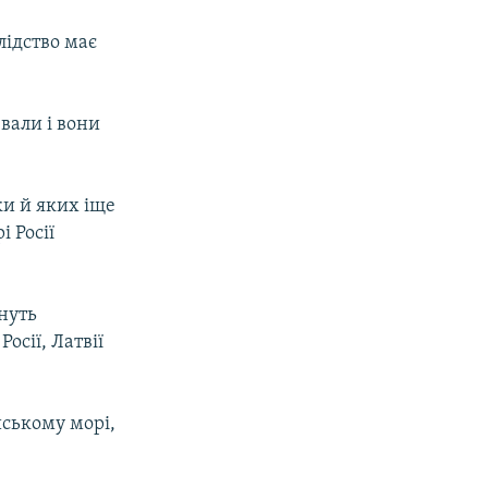
лідство має
вали і вони
дки й яких іще
 Росії
нуть
осії, Латвії
йському морі,