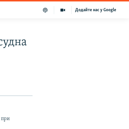
Додайте нас у Google
судна
 при