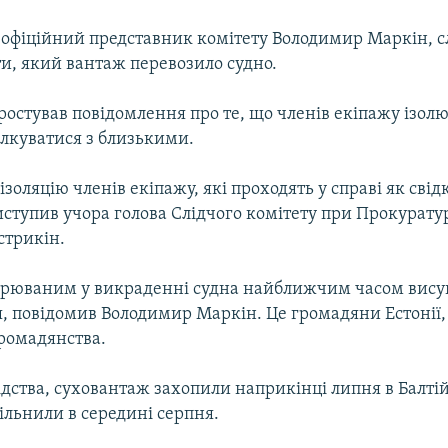
 офіційний представник комітету Володимир Маркін, с
ти, який вантаж перевозило судно.
ростував повідомлення про те, що членів екіпажу ізолю
ілкуватися з близькими.
 ізоляцію членів екіпажу, які проходять у справі як сві
ступив учора голова Слідчого комітету при Прокуратурі
стрикін.
зрюваним у викраденні судна найближчим часом вису
 повідомив Володимир Маркін. Це громадяни Естонії, Р
громадянства.
дства, суховантаж захопили наприкінці липня в Балті
вільнили в середині серпня.