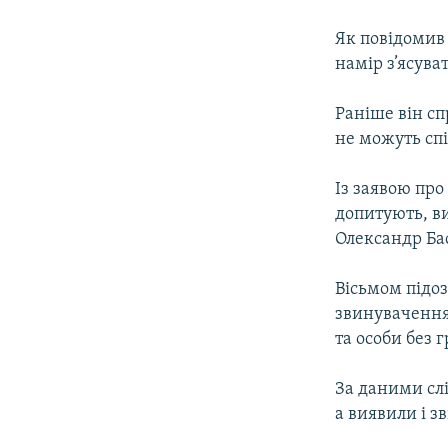
МУЛЬТИМЕДІА
ФОТО
Як повідомив
намір з’ясува
СПЕЦПРОЄКТИ
ПОДКАСТИ
Раніше він сп
не можуть сп
Із заявою про
допитують, ви
Олександр Ба
Вісьмом підо
звинувачення,
та особи без 
За даними слі
а виявили і з