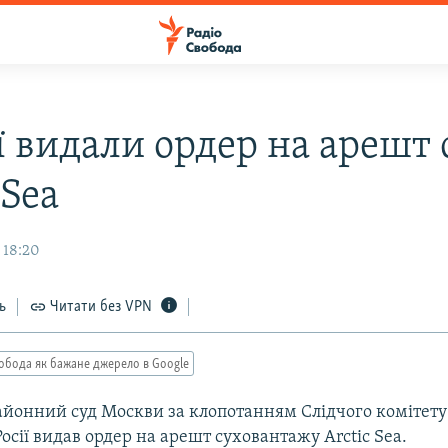
ї видали ордер на арешт 
 Sea
 18:20
ь
Читати без VPN
обода як бажане джерело в Google
йонний суд Москви за клопотанням Слідчого комітету
осії видав ордер на арешт суховантажу Arctic Sea.