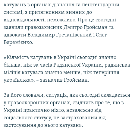
катувань в органах дізнання та пенітенціарній
МУЛЬТИМЕДІА
системі, з притягненням винних до
ФОТО
відповідальності, неможливо. Про це сьогодні
СПЕЦПРОЄКТИ
заявили правозахисник Дмитро Гройсман та
адвокати Володимир Гречанівський і Олег
ПОДКАСТИ
Веремієнко.
КРИМ РЕАЛІЇ
«Кількість катувань в Україні сьогодні значно
РУС
більша, ніж за часів Радянської України, радянська
міліція катувала значно менше, ніж теперішня
УКР
українська», – зазначив Гройсман.
КТАТ
За його словами, ситуація, яка сьогодні складається
ДОЛУЧАЙСЯ!
у правоохоронних органах, свідчить про те, що в
Україні практично ніхто, незалежно від
соціального статусу, не застрахований від
застосування до нього катувань.