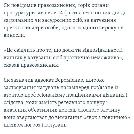
Як повідомив правозахисник, торік органи
Усі сайти RFE/RL
прокуратури виявили 14 фактів незаконних дій до
затриманих чи засуджених осіб, за катування
притягалися три особи, однак жодного вироку не
винесли.
«Це свідчить про те, що досягти відповідальності
винних у катуванні осіб практично неможливо», –
сказав правозахисник.
Як зазначив адвокат Веремієнко, широке
застосування катувань насамперед пов’язане із
втратою професіоналізму працівниками дізнання і
слідства, коли замість ретельного пошуку і
вивчення об’єктивних доказів скоєного злочину
вони звертаються до вимагання «явок з повинною»
шляхом погроз і катувань.