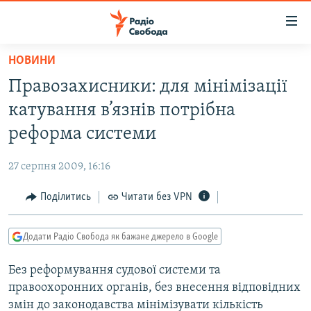
Доступність
посилання
Перейти
НОВИНИ
до
РАДІО СВОБОДА – 70 РОКІВ
Правозахисники: для мінімізації
основного
ВСЕ ЗА ДОБУ
матеріалу
катування в’язнів потрібна
СТАТТІ
Перейти
реформа системи
до
ВІЙНА
ПОЛІТИКА
основної
27 серпня 2009, 16:16
РОСІЙСЬКА «ФІЛЬТРАЦІЯ»
ЕКОНОМІКА
навігації
Перейти
Поділитись
Читати без VPN
ДОНБАС.РЕАЛІЇ
СУСПІЛЬСТВО
до
КРИМ.РЕАЛІЇ
КУЛЬТУРА
пошуку
Додати Радіо Свобода як бажане джерело в Google
ТИ ЯК?
СПОРТ
Без реформування судової системи та
СХЕМИ
УКРАЇНА
правоохоронних органів, без внесення відповідних
КИТАЙ.ВИКЛИКИ
СВІТ
змін до законодавства мінімізувати кількість