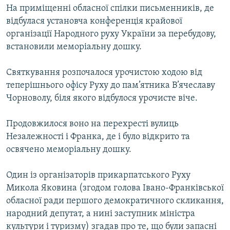
На приміщенні обласної спілки письменників, де
МУЛЬТИМЕДІА
відбулася установча конференція крайової
ФОТО
організації Народного руху України за перебудову,
СПЕЦПРОЄКТИ
встановили меморіальну дошку.
ПОДКАСТИ
Святкування розпочалося урочистою ходою від
теперішнього офісу Руху до пам’ятника В’ячеславу
КРИМ РЕАЛІЇ
Чорноволу, біля якого відбулося урочисте віче.
РУС
Продовжилося воно на перехресті вулиць
УКР
Незалежності і Франка, де і було відкрито та
КТАТ
освячено меморіальну дошку.
ДОЛУЧАЙСЯ!
Один із організаторів прикарпатського Руху
Микола Яковина (згодом голова Івано-Франківської
обласної ради першого демократичного скликання,
народний депутат, а нині заступник міністра
культури і туризму) згадав про те, що були запасні