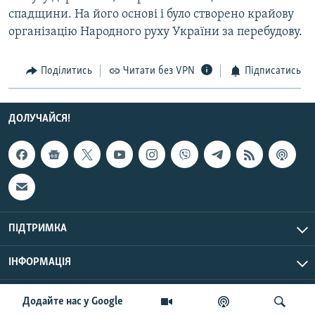
спадщини. На його основі і було створено крайову
організацію Народного руху України за перебудову.
Поділитись
Читати без VPN
Підписатись
ДОЛУЧАЙСЯ!
ПІДТРИМКА
ІНФОРМАЦІЯ
UTC+3
© Радіо Свобода, 2026 | Усі права застережено.
Додайте нас у Google