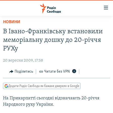
Доступність
посилання
Перейти
НОВИНИ
до
РАДІО СВОБОДА – 70 РОКІВ
В Івано-Франківську встановили
основного
ВСЕ ЗА ДОБУ
матеріалу
меморіальну дошку до 20-річчя
СТАТТІ
Перейти
РУХу
до
ВІЙНА
ПОЛІТИКА
основної
20 вересня 2009, 17:58
РОСІЙСЬКА «ФІЛЬТРАЦІЯ»
ЕКОНОМІКА
навігації
Перейти
Поділитись
Читати без VPN
ДОНБАС.РЕАЛІЇ
СУСПІЛЬСТВО
до
КРИМ.РЕАЛІЇ
КУЛЬТУРА
пошуку
Додати Радіо Свобода як бажане джерело в Google
ТИ ЯК?
СПОРТ
На Прикарпатті сьогодні відзначають 20-річчя
СХЕМИ
УКРАЇНА
Народного руху України.
КИТАЙ.ВИКЛИКИ
СВІТ