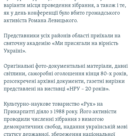
варіанти місця проведення зібрання, а також і те,
Усі сайти RFE/RL
як у день конференції було вбито громадського
активіста Романа Левицького.
Представники усіх районів області приїхали на
святочну академію «Ми присягали на вірність
Україні».
Оригінальні фото-документальні матеріали, давні
світлини, саморобні оголошення кінця 80-х років,
розсекречені архівні документи, газетні вирізки
представлені на виставці «НРУ – 20 років».
Культурно-наукове товариство «Рух» на
Прикарпатті діяло з 1988 року. Його активісти
проводили численні зібрання з вимогою
демократичних свобод, надання українській мові
статусу державної, збереження національної