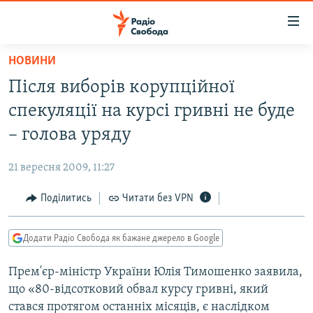
Доступність
посилання
Перейти
НОВИНИ
до
РАДІО СВОБОДА – 70 РОКІВ
Після виборів корупційної
основного
ВСЕ ЗА ДОБУ
матеріалу
спекуляції на курсі гривні не буде
СТАТТІ
Перейти
– голова уряду
до
ВІЙНА
ПОЛІТИКА
основної
21 вересня 2009, 11:27
РОСІЙСЬКА «ФІЛЬТРАЦІЯ»
ЕКОНОМІКА
навігації
Перейти
Поділитись
Читати без VPN
ДОНБАС.РЕАЛІЇ
СУСПІЛЬСТВО
до
КРИМ.РЕАЛІЇ
КУЛЬТУРА
пошуку
Додати Радіо Свобода як бажане джерело в Google
ТИ ЯК?
СПОРТ
Прем'єр-міністр України Юлія Тимошенко заявила,
СХЕМИ
УКРАЇНА
що «80-відсотковий обвал курсу гривні, який
КИТАЙ.ВИКЛИКИ
СВІТ
стався протягом останніх місяців, є наслідком