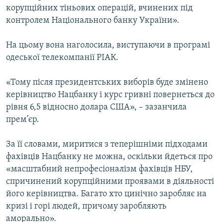
корупційних тіньових операцій, вчинених під
МУЛЬТИМЕДІА
контролем Національного банку України».
ФОТО
СПЕЦПРОЄКТИ
На цьому вона наголосила, виступаючи в програмі
одеської телекомпанії РІАК.
ПОДКАСТИ
«Тому після президентських виборів буде змінено
КРИМ РЕАЛІЇ
керівництво Нацбанку і курс гривні повернеться до
РУС
рівня 6,5 відносно долара США», – зазанчила
прем’єр.
УКР
КТАТ
За її словами, миритися з теперішніми підходами
фахівців Нацбанку не можна, оскільки йдеться про
ДОЛУЧАЙСЯ!
«масштабний непрофесіоналізм фахівців НБУ,
спричинений корупційними проявами в діяльності
його керівництва. Багато хто цинічно заробляє на
кризі і горі людей, причому заробляють
аморально».