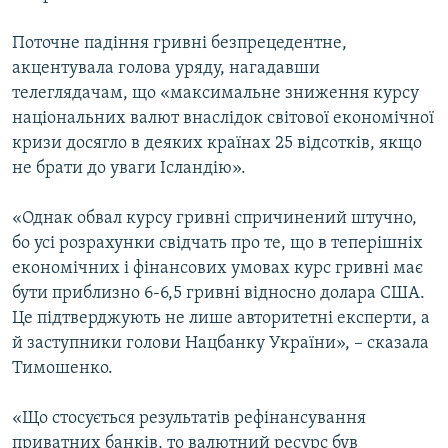
Усі сайти RFE/RL
Поточне падіння гривні безпрецедентне,
акцентувала голова уряду, нагадавши
телеглядачам, що «максимальне зниження курсу
національних валют внаслідок світової економічної
кризи досягло в деяких країнах 25 відсотків, якщо
не брати до уваги Ісландію».
«Однак обвал курсу гривні спричинений штучно,
бо усі розрахунки свідчать про те, що в теперішніх
економічних і фінансових умовах курс гривні має
бути приблизно 6-6,5 гривні відносно долара США.
Це підтверджують не лише авторитетні експерти, а
й заступники голови Нацбанку України», – сказала
Тимошенко.
«Що стосується результатів рефінансування
приватних банків, то валютний ресурс був